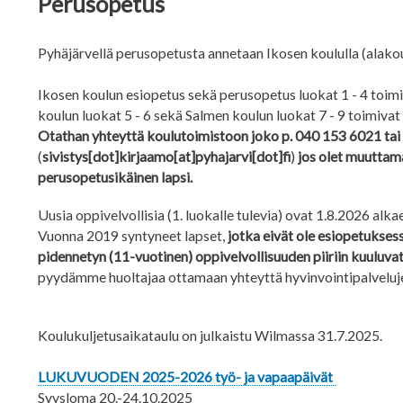
Perusopetus
Pyhäjärvellä perusopetusta annetaan Ikosen koululla (alakoul
Ikosen koulun esiopetus sekä perusopetus luokat 1 - 4 toimi
koulun luokat 5 - 6 sekä Salmen koulun luokat 7 - 9 toimivat
Otathan yhteyttä koulutoimistoon joko p. 040 153 6021 tai 
(
sivistys[dot]kirjaamo[at]pyhajarvi[dot]fi
)
jos olet muuttama
perusopetusikäinen lapsi.
Uusia oppivelvollisia (1. luokalle tulevia) ovat 1.8.2026 al
Vuonna 2019 syntyneet lapset,
jotka eivät ole esiopetuksess
pidennetyn (11-vuotinen) oppivelvollisuuden piiriin kuuluva
pyydämme huoltajaa ottamaan yhteyttä hyvinvointipalvelujen
Koulukuljetusaikataulu on julkaistu Wilmassa 31.7.2025.
LUKUVUODEN 2025-2026 työ- ja vapaapäivät
Syysloma 20.-24.10.2025