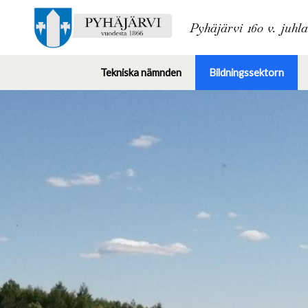
Pyhäjärvi 160 v. juhl
Tekniska nämnden
Bildningssektorn
Toggle
Togg
submenu
subm