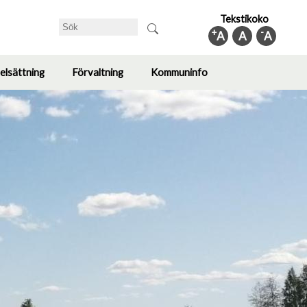
Tekstikoko
Sök
+
-
A
A
A
elsättning
Förvaltning
Kommuninfo
Toggle
Toggle
Toggle
submenu
submenu
submenu