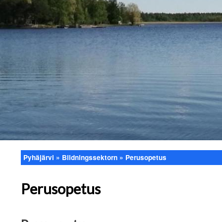
Pyhäjärvi
Bildningssektorn
Perusopetus
Länkstig
Perusopetus