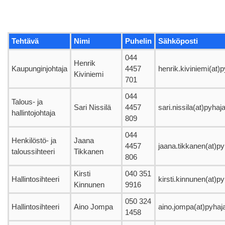
Tehtävä
Nimi
Puhelin
Sähköposti
044
Henrik
Kaupunginjohtaja
4457
henrik.kiviniemi(at)py
Kiviniemi
701
044
Talous- ja
Sari Nissilä
4457
sari.nissila(at)pyhajar
hallintojohtaja
809
044
Henkilöstö- ja
Jaana
4457
jaana.tikkanen(at)pyh
taloussihteeri
Tikkanen
806
Kirsti
040 351
Hallintosihteeri
kirsti.kinnunen(at)pyh
Kinnunen
9916
050 324
Hallintosihteeri
Aino Jompa
aino.jompa(at)pyhajar
1458