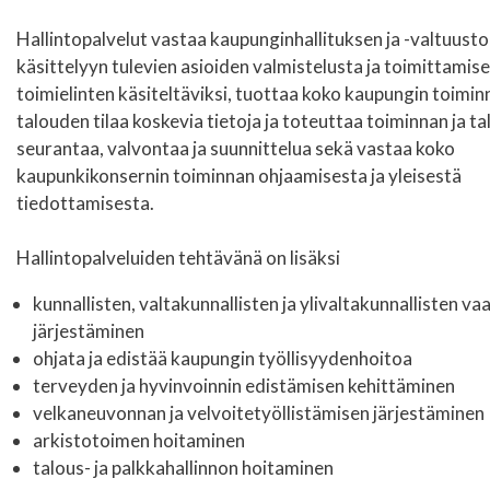
Hallintopalvelut vastaa kaupunginhallituksen ja -valtuust
käsittelyyn tulevien asioiden valmistelusta ja toimittamis
toimielinten käsiteltäviksi, tuottaa koko kaupungin toimin
talouden tilaa koskevia tietoja ja toteuttaa toiminnan ja t
seurantaa, valvontaa ja suunnittelua sekä vastaa koko
kaupunkikonsernin toiminnan ohjaamisesta ja yleisestä
tiedottamisesta.
Hallintopalveluiden tehtävänä on lisäksi
kunnallisten, valtakunnallisten ja ylivaltakunnallisten vaa
järjestäminen
ohjata ja edistää kaupungin työllisyydenhoitoa
terveyden ja hyvinvoinnin edistämisen kehittäminen
velkaneuvonnan ja velvoitetyöllistämisen järjestäminen
arkistotoimen hoitaminen
talous- ja palkkahallinnon hoitaminen