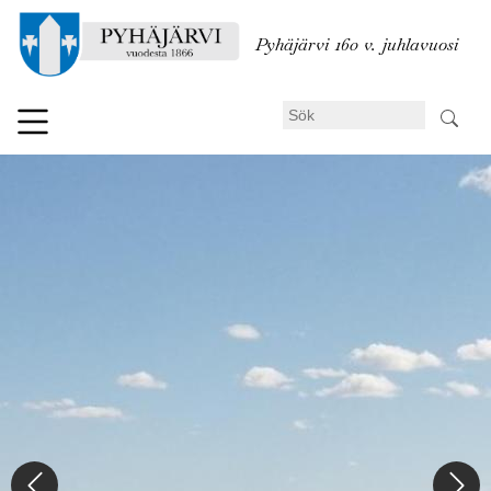
Hoppa
till
Pyhäjärvi 160 v. juhlavuosi
huvudinnehåll
Sök