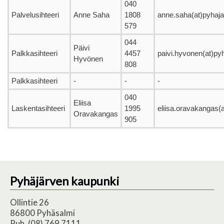
040
Palvelusihteeri
Anne Saha
1808
anne.saha(at)pyhajar
579
044
Päivi
Palkkasihteeri
4457
paivi.hyvonen(at)pyha
Hyvönen
808
Palkkasihteeri
-
-
-
040
Eliisa
Laskentasihteeri
1995
eliisa.oravakangas(at
Oravakangas
905
Pyhäjärven kaupunki
Ollintie 26
86800 Pyhäsalmi
Puh. (08) 769 7111