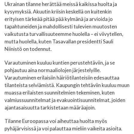
Ukrainan tilanne herättää meissä kaikissa huolta ja
kysymyksiä. Akuutin kriisin keskellä on kuitenkin
erityisen tärkeää pitää pää kylmänä ja arvioida jo
tapahtuneiden ja mahdollisesti tulevien muutosten
vaikutusta turvallisuuteemme huolella – ei viivytellen,
mutta huolella, kuten Tasavallan presidentti Sauli
Niinistö on todennut.
Varautuminen kuuluu kuntien perustehtäviin, ja se
pohjautuu aina normaaliolojen järjestelyille.
Varautuminen erilaisiin häiriötilanteisiin edesauttaa
tilanteista selviämistä. Kaupungin tehtäviin kuuluu muun
muassa erilaisten suunnitelmien tekeminen, kuten
valmiussuunnitelmat ja evakuointisuunnitelmat, joiden
ajantasaisuutta tarkistetaan määräajoin.
Tilanne Euroopassa voi aiheuttaa huolta myös
pyhäjärvisissä ja voi palauttaa mieliin vaikeita asioita.