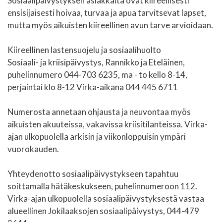
Sosiaalipäivystyksen asiakkaita ovat kiireellisesti
ensisijaisesti hoivaa, turvaa ja apua tarvitsevat lapset,
mutta myös aikuisten kiireellinen avun tarve arvioidaan.
Kiireellinen lastensuojelu ja sosiaalihuolto
Sosiaali- ja kriisipäivystys, Rannikko ja Eteläinen,
puhelinnumero 044-703 6235, ma - to kello 8-14,
perjaintai klo 8-12 Virka-aikana 044 445 6711
Numerosta annetaan ohjausta ja neuvontaa myös
aikuisten akuuteissa, vakavissa kriisitilanteissa.
Virka-
ajan ulkopuolella arkisin ja viikonloppuisin ympäri
vuorokauden.
Yhteydenotto sosiaalipäivystykseen tapahtuu
soittamalla hätäkeskukseen, puhelinnumeroon 112.
Virka-ajan ulkopuolella sosiaalipäivystyksestä vastaa
alueellinen Jokilaaksojen sosiaalipäivystys, 044-479