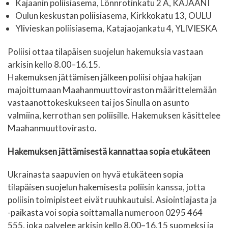
Kajaanin poliisiasema, Lönnrotinkatu 2 A, KAJAANI
Oulun keskustan poliisiasema, Kirkkokatu 13, OULU
Ylivieskan poliisiasema, Katajaojankatu 4, YLIVIESKA
Poliisi ottaa tilapäisen suojelun hakemuksia vastaan
arkisin kello 8.00–16.15.
Hakemuksen jättämisen jälkeen poliisi ohjaa hakijan
majoittumaan Maahanmuuttoviraston määrittelemään
vastaanottokeskukseen tai jos Sinulla on asunto
valmiina, kerrothan sen poliisille. Hakemuksen käsittelee
Maahanmuuttovirasto.
Hakemuksen jättämisestä kannattaa sopia etukäteen
Ukrainasta saapuvien on hyvä etukäteen sopia
tilapäisen suojelun hakemisesta poliisin kanssa, jotta
poliisin toimipisteet eivät ruuhkautuisi. Asiointiajasta ja
-paikasta voi sopia soittamalla numeroon 0295 464
555, joka palvelee arkisin kello 8.00–16.15 suomeksi ja