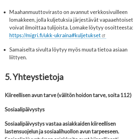
Maahanmuuttovirasto on avannut verkkosivuilleen
lomakkeen, jolla kuljetuksia järjestävät vapaaehtoiset
voivat ilmoittaa tulijoista. Lomake löytyy osoitteesta:
https://migri.fi/ukk-ukraina#kuljetukset
Samaiselta sivulta löytyy myös muuta tietoa asiaan
liittyen.
5. Yhteystietoja
Kiireellisen avun tarve (välitön hoidon tarve, soita 112)
Sosiaalipäivystys
Sosiaalipäivystys vastaa asiakkaiden kiireellisen
lastensuojelun ja sosiaalihuollon avun tarpeeseen.