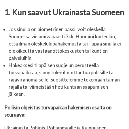
1. Kun saavut Ukrainasta Suomeen
Jos sinulla on biometrinen passi, voit oleskella
Suomessa viisumivapaasti 3kk. Huomioi kuitenkin,
että ilman oleskelulupahakemusta tai -lupaa sinulla ei
ole oikeutta vastaanottokeskusten tai kuntien
palveluihin.
Hakeaksesi tilapäisen suojelun perusteella
turvapaikkaa, sinun tulee ilmoittautua poliisille tai
rajaviranomaiselle. Suosittelemme tekemään tämän
rajalla tai viimeistään heti kuntaan saapumisen
jälkeen.
Poliisin ohjeistus turvapaikan hakemisen osalta on
seuraava:
Ukrainasta Pohjois-Pohjanmaalle ja Kainuuseen