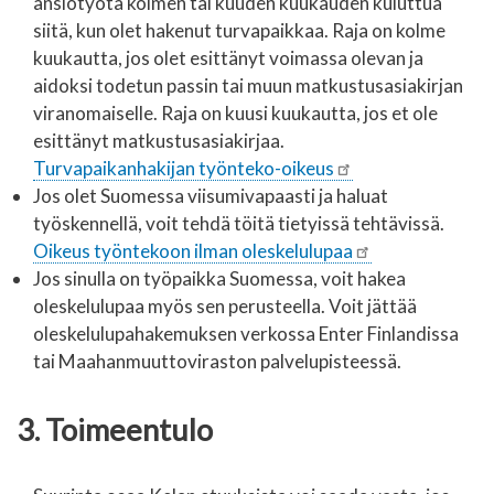
ansiotyötä kolmen tai kuuden kuukauden kuluttua
siitä, kun olet hakenut turvapaikkaa. Raja on kolme
kuukautta, jos olet esittänyt voimassa olevan ja
aidoksi todetun passin tai muun matkustusasiakirjan
viranomaiselle. Raja on kuusi kuukautta, jos et ole
esittänyt matkustusasiakirjaa.
Turvapaikanhakijan työnteko-oikeus
Jos olet Suomessa viisumivapaasti ja haluat
työskennellä, voit tehdä töitä tietyissä tehtävissä.
Oikeus työntekoon ilman oleskelulupaa
Jos sinulla on työpaikka Suomessa, voit hakea
oleskelulupaa myös sen perusteella. Voit jättää
oleskelulupahakemuksen verkossa Enter Finlandissa
tai Maahanmuuttoviraston palvelupisteessä.
3. Toimeentulo