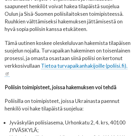
saapuneet henkilöt voivat hakea tilapäistä suojelua
Oulun ja Sisä-Suomen poliisilaitoksen toimipisteessä.
Ruuhkien välttämiseksi hakemuksen jättämisestä on
hyvä sopia poliisin kanssa etukäteen.
Tämä uutinen koskee oleskeluluvan hakemista tilapäisen
suojelun nojalla. Turvapaikan hakeminen on toisenlainen
prosessi, ja omasta osastaan siinä poliisi on kertonut
verkkosivullaa
n
Tietoa turvapaikanhakijoille (poliisi.fi).
Poliisin toimipisteet, joissa hakemuksen voi tehdä
Poliisilla on toimipisteet, joissa Ukrainasta paennut
henkilö voi hake tilapäistä suojelua:
Jyväskylän poliisiasema, Urhonkatu 2, 4. krs, 40100
JYVÄSKYLÄ;