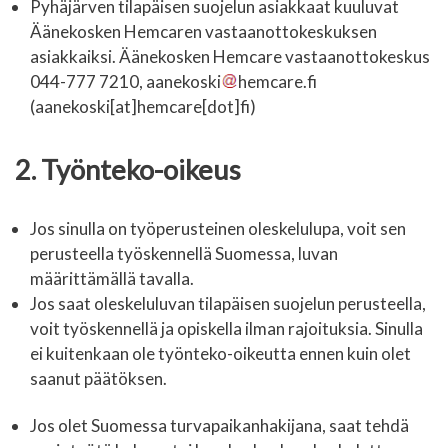
Pyhäjärven tilapäisen suojelun asiakkaat kuuluvat
Äänekosken Hemcaren vastaanottokeskuksen
asiakkaiksi. Äänekosken Hemcare vastaanottokeskus
044-777 7210,
aanekoski
hemcare.fi
(
aanekoski[at]hemcare[dot]fi
)
2. Työnteko-oikeus
Jos sinulla on työperusteinen oleskelulupa, voit sen
perusteella työskennellä Suomessa, luvan
määrittämällä tavalla.
Jos saat oleskeluluvan tilapäisen suojelun perusteella,
voit työskennellä ja opiskella ilman rajoituksia. Sinulla
ei kuitenkaan ole työnteko-oikeutta ennen kuin olet
saanut päätöksen.
Jos olet Suomessa turvapaikanhakijana, saat tehdä