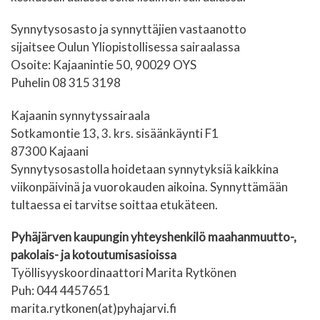
Synnytysosasto ja synnyttäjien vastaanotto
sijaitsee Oulun Yliopistollisessa sairaalassa
Osoite: Kajaanintie
50, 90029 OYS
Puhelin
08 315 3198
Kajaanin synnytyssairaala
Sot­ka­mon­tie 13, 3. krs. si­sään­käyn­ti F1
87300 Ka­jaa­ni
Synnytysosastolla hoidetaan synnytyksiä kaikkina
viikonpäivinä ja vuorokauden aikoina. Synnyttämään
tultaessa ei tarvitse soittaa etukäteen.
Pyhäjärven kaupungin yhteyshenkilö maahanmuutto-,
pakolais- ja kotoutumisasioissa
Työllisyyskoordinaattori Marita Rytkönen
Puh: 044 4457651
marita.rytkonen(at)pyhajarvi.fi