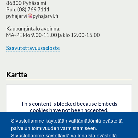
86800 Pyhäsalmi
Puh. (08) 769 7111
pyhajarvi
pyhajarvi.fi
Kaupungintalo avoinna:
MA-PE klo 9.00-11.00 ja klo 12.00-15.00
Saavutettavuusseloste
Kartta
This content is blocked because Embeds
cookies have not been accepted.
Sivustollamme käytetään välttämättömiä evästeitä
HYVÄKSY KAIKKI EVÄSTEET
palvelun toimivuuden varmistamiseen.
Sivustollamme käytettäviä valinnaisia evästeitä