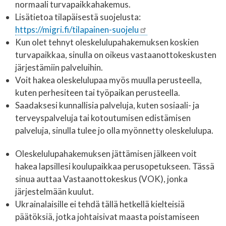
normaali turvapaikkahakemus.
Lisätietoa tilapäisestä suojelusta:
https://migri.fi/tilapainen-suojelu
Kun olet tehnyt oleskelulupahakemuksen koskien
turvapaikkaa, sinulla on oikeus vastaanottokeskusten
järjestämiin palveluihin.
Voit hakea oleskelulupaa myös muulla perusteella,
kuten perhesiteen tai työpaikan perusteella.
Saadaksesi kunnallisia palveluja, kuten sosiaali- ja
terveyspalveluja tai kotoutumisen edistämisen
palveluja, sinulla tulee jo olla myönnetty oleskelulupa.
Oleskelulupahakemuksen jättämisen jälkeen voit
hakea lapsillesi koulupaikkaa perusopetukseen. Tässä
sinua auttaa Vastaanottokeskus (VOK), jonka
järjestelmään kuulut.
Ukrainalaisille ei tehdä tällä hetkellä kielteisiä
päätöksiä, jotka johtaisivat maasta poistamiseen