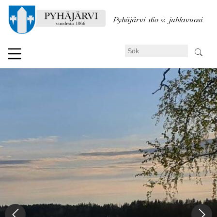
Hoppa
till
Pyhäjärvi 160 v. juhlavuosi
huvudinnehåll
Sök