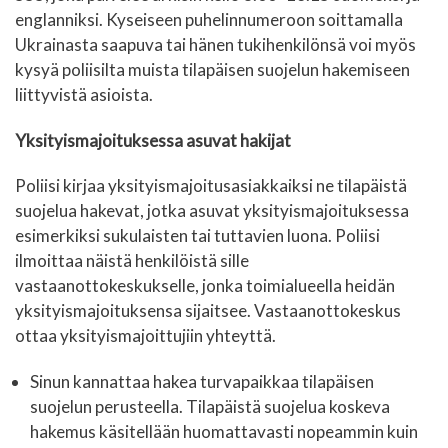
englanniksi. Kyseiseen puhelinnumeroon soittamalla
Ukrainasta saapuva tai hänen tukihenkilönsä voi myös
kysyä poliisilta muista tilapäisen suojelun hakemiseen
liittyvistä asioista.
Yksityismajoituksessa asuvat hakijat
Poliisi kirjaa yksityismajoitusasiakkaiksi ne tilapäistä
suojelua hakevat, jotka asuvat yksityismajoituksessa
esimerkiksi sukulaisten tai tuttavien luona. Poliisi
ilmoittaa näistä henkilöistä sille
vastaanottokeskukselle, jonka toimialueella heidän
yksityismajoituksensa sijaitsee. Vastaanottokeskus
ottaa yksityismajoittujiin yhteyttä.
Sinun kannattaa hakea turvapaikkaa tilapäisen
suojelun perusteella. Tilapäistä suojelua koskeva
hakemus käsitellään huomattavasti nopeammin kuin