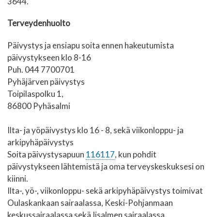
3644.
Terveydenhuolto
Päivystys ja ensiapu soita ennen hakeutumista
päivystykseen
klo 8-16
Puh. 044 7700701
Pyhäjärven päivystys
Toipilaspolku 1,
86800 Pyhäsalmi
Ilta- ja yöpäivystys klo 16 - 8, sekä viikonloppu- ja
arkipyhäpäivystys
Soita päivystysapuun
116117
, kun pohdit
päivystykseen lähtemistä ja oma terveyskeskuksesi on
kiinni.
Ilta-, yö-, viikonloppu- sekä arkipyhäpäivystys toimivat
Oulaskankaan sairaalassa, Keski-Pohjanmaan
keskussairaalassa sekä Iisalmen sairaalassa.