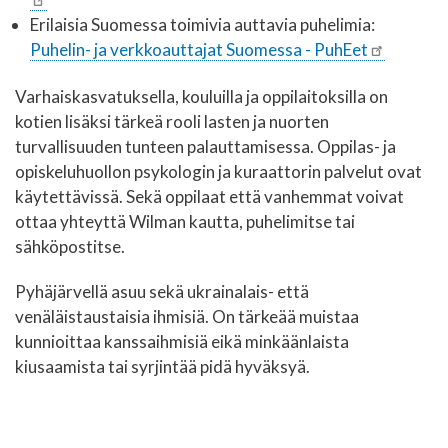
Erilaisia Suomessa toimivia auttavia puhelimia:
Puhelin- ja verkkoauttajat Suomessa - PuhEet
Varhaiskasvatuksella, kouluilla ja oppilaitoksilla on
kotien lisäksi tärkeä rooli lasten ja nuorten
turvallisuuden tunteen palauttamisessa. Oppilas- ja
opiskeluhuollon psykologin ja kuraattorin palvelut ovat
käytettävissä. Sekä oppilaat että vanhemmat voivat
ottaa yhteyttä Wilman kautta, puhelimitse tai
sähköpostitse.
Pyhäjärvellä asuu sekä ukrainalais- että
venäläistaustaisia ihmisiä. On tärkeää muistaa
kunnioittaa kanssaihmisiä eikä minkäänlaista
kiusaamista tai syrjintää pidä hyväksyä.