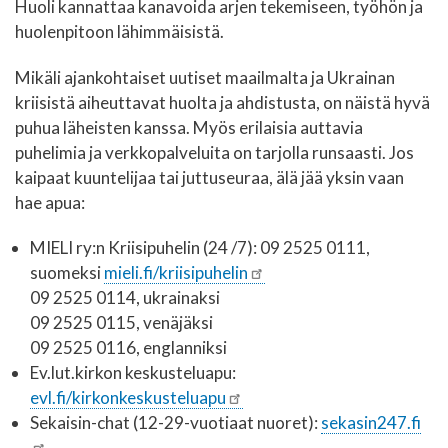
Huoli kannattaa kanavoida arjen tekemiseen, työhön ja
huolenpitoon lähimmäisistä.
Mikäli ajankohtaiset uutiset maailmalta ja Ukrainan
kriisistä aiheuttavat huolta ja ahdistusta, on näistä hyvä
puhua läheisten kanssa. Myös erilaisia auttavia
puhelimia ja verkkopalveluita on tarjolla runsaasti. Jos
kaipaat kuuntelijaa tai juttuseuraa, älä jää yksin vaan
hae apua:
MIELI ry:n Kriisipuhelin (24 /7): 09 2525 0111,
suomeksi
mieli.fi/kriisipuhelin
09 2525 0114, ukrainaksi
09 2525 0115, venäjäksi
09 2525 0116, englanniksi
Ev.lut.kirkon
keskusteluapu:
evl.fi/kirkonkeskusteluapu
Sekaisin-
chat (12-29-vuotiaat nuoret):
sekasin247.fi