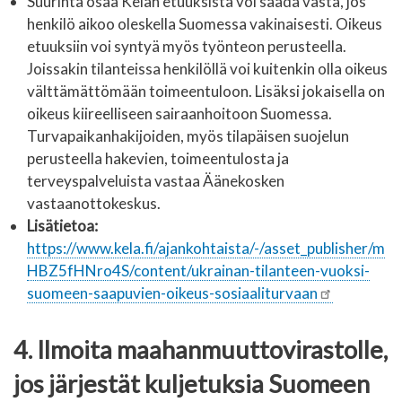
Suurinta osaa Kelan etuuksista voi saada vasta, jos
henkilö aikoo oleskella Suomessa vakinaisesti. Oikeus
etuuksiin voi syntyä myös työnteon perusteella.
Joissakin tilanteissa henkilöllä voi kuitenkin olla oikeus
välttämättömään toimeentuloon. Lisäksi jokaisella on
oikeus kiireelliseen sairaanhoitoon Suomessa.
Turvapaikanhakijoiden, myös tilapäisen suojelun
perusteella hakevien, toimeentulosta ja
terveyspalveluista vastaa Äänekosken
vastaanottokeskus.
Lisätietoa:
https://www.kela.fi/ajankohtaista/-/asset_publisher/m
HBZ5fHNro4S/content/ukrainan-tilanteen-vuoksi-
suomeen-saapuvien-oikeus-sosiaaliturvaan
4. Ilmoita maahanmuuttovirastolle,
jos järjestät kuljetuksia Suomeen