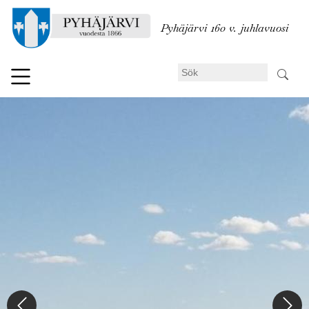
Hoppa
till
Pyhäjärvi 160 v. juhlavuosi
huvudinnehåll
Sök