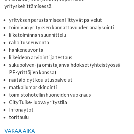
yrityskehittämisessä.
yrityksen perustamiseen liittyvät palvelut
toimivan yrityksen kannattavuuden analysointi
liiketoiminnan suunnittelu
rahoitusneuvonta
hankeneuvonta
liikeidean arviointi ja testaus
sukupolven- ja omistajanvaihdokset (yhteistyössä
PP-yrittäjien kanssa)
räätälöidyt koulutuspalvelut
matkailumarkkinointi
toimistohotellin huoneiden vuokraus
CityTuike- luova yritystila
Infonäytöt
toritaulu
VARAA AIKA