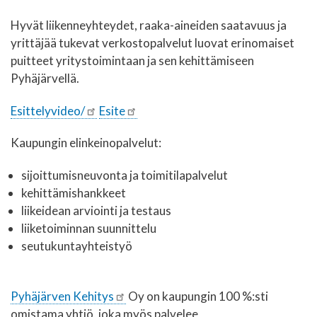
Hyvät liikenneyhteydet, raaka-aineiden saatavuus ja
yrittäjää tukevat verkostopalvelut luovat erinomaiset
puitteet yritystoimintaan ja sen kehittämiseen
Pyhäjärvellä.
Esittelyvideo/
Esite
Kaupungin elinkeinopalvelut:
sijoittumisneuvonta ja toimitilapalvelut
kehittämishankkeet
liikeidean arviointi ja testaus
liiketoiminnan suunnittelu
seutukuntayhteistyö
Pyhäjärven Kehitys
Oy on kaupungin 100 %:sti
omistama yhtiö, joka myös palvelee