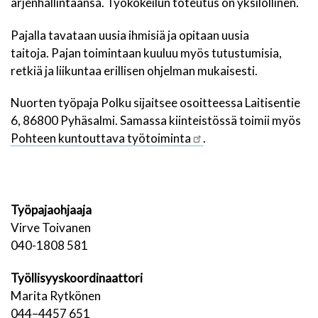
arjenhallintaansa. Työkokeilun toteutus on yksilöllinen.
Pajalla tavataan uusia ihmisiä ja opitaan uusia
taitoja. P
ajan toimintaan kuuluu myös tutustumisia,
retkiä ja liikuntaa erillisen ohjelman mukaisesti.
Nuorten työpaja Polku sijaitsee osoitteessa Laitisentie
6, 86800 Pyhäsalmi. Samassa kiinteistössä toimii myös
Pohteen kuntouttava työtoiminta
.
Työpajaohjaaja
Virve Toivanen
040-1808 581
Työllisyyskoordinaattori
Marita Rytkönen
044–4457 651