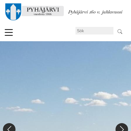
Hoppa
till
Pyhäjärvi 160 v. juhlavuosi
huvudinnehåll
Sök