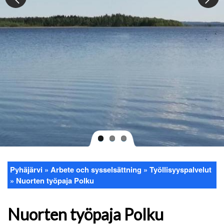
Pyhäjärvi
Arbete och sysselsättning
Työllisyyspalvelut
Länkstig
Nuorten työpaja Polku
Nuorten työpaja Polku