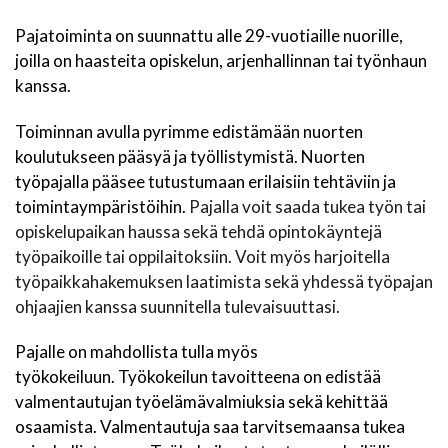
Pajatoiminta on suunnattu alle 29-vuotiaille nuorille,
joilla on haasteita opiskelun, arjenhallinnan tai työnhaun
kanssa.
Toiminnan avulla pyrimme edistämään nuorten
koulutukseen pääsyä ja työllistymistä. Nuorten
työpajalla pääsee tutustumaan erilaisiin tehtäviin ja
toimintaympäristöihin.
Pajalla voit saada tukea työn tai
opiskelupaikan haussa sekä tehdä opintokäyntejä
työpaikoille tai oppilaitoksiin. Voit myös harjoitella
työpaikkahakemuksen laatimista sekä yhdessä työpajan
ohjaajien kanssa suunnitella tulevaisuuttasi.
Pajalle on mahdollista tulla myös
työkokeiluun. Työkokeilun tavoitteena on edistää
valmentautujan työelämävalmiuksia sekä kehittää
osaamista. Valmentautuja saa tarvitsemaansa tukea