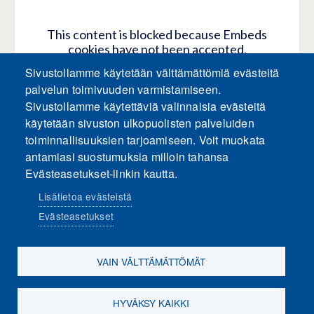
This content is blocked because Embeds
cookies have not been accepted.
Sivustollamme käytetään välttämättömiä evästeitä
HYVÄKSY KAIKKI EVÄSTEET
palvelun toimivuuden varmistamiseen.
Sivustollamme käytettäviä valinnaisia evästeitä
käytetään sivuston ulkopuolisten palveluiden
Only accept Embeds cookies
toiminnallisuuksien tarjoamiseen. Voit muokata
antamiasi suostumuksia milloin tahansa
Evästeasetukset-linkin kautta.
Lisätietoa evästeistä
Evästeasetukset
Sosiaalinen media
VAIN VÄLTTÄMÄTTÖMÄT
HYVÄKSY KAIKKI