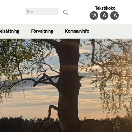
Tekstikoko
Sök
+
-
A
A
A
elsättning
Förvaltning
Kommuninfo
Toggle
Toggle
Toggle
submenu
submenu
submenu