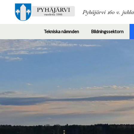
Pyhäjärvi 160 v. juhl
Tekniska nämnden
Bildningssektorn
Toggle
Togg
submenu
subm