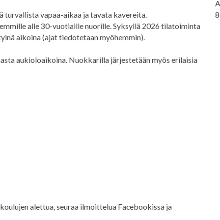
A
turvallista vapaa-aikaa ja tavata kavereita.
8
emmille alle 30-vuotiaille nuorille. Syksyllä 2026 tilatoiminta
iettyinä aikoina (ajat tiedotetaan myöhemmin).
nnasta aukioloaikoina. Nuokkarilla järjestetään myös erilaisia
 koulujen alettua, seuraa ilmoittelua Facebookissa ja