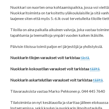
Nuokkari on nuorten oma kohtaamispaikka, jossa voi viettää 
Nuokkaritoiminta on tarkoitettu yläkoululaisille ja sitä vanh
laajenee siten että myös 5.-6.lk ovat tervetulleita tiloille t
Tiloilla on aina paikalla aikuinen valvoja, joka vastaa toimi
tapahtumia ja teemailtoja ympäri vuoden kaiken ikäisille.
Päivisin tiloissa toimii paljon eri järjestöjä ja yhdistyksiä.
Nuokkarin tilojen varaukset voit tarkistaa
tästä.
Nuokkarin kokoustilan varaukset voit tarkistaa
täältä
.
Nuokkarin askartelutilan varaukset voit tarkistaa
täältä
.
Tilavarauksista vastaa
Marko Pehkonen p. 044 445 7640
Tilatoiminta on nyt kesätauolla ja starttaa jälleen elokuussa
Instagramissa, sekä koulun ja nuokkarin ilmoitustaululla.