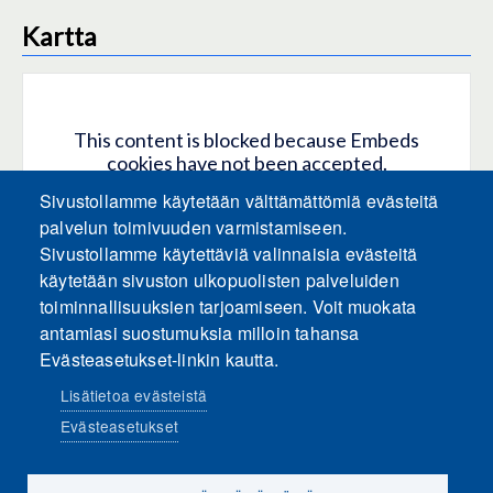
Kartta
This content is blocked because Embeds
cookies have not been accepted.
Sivustollamme käytetään välttämättömiä evästeitä
HYVÄKSY KAIKKI EVÄSTEET
palvelun toimivuuden varmistamiseen.
Sivustollamme käytettäviä valinnaisia evästeitä
käytetään sivuston ulkopuolisten palveluiden
Only accept Embeds cookies
toiminnallisuuksien tarjoamiseen. Voit muokata
antamiasi suostumuksia milloin tahansa
Evästeasetukset-linkin kautta.
Lisätietoa evästeistä
Evästeasetukset
Sosiaalinen media