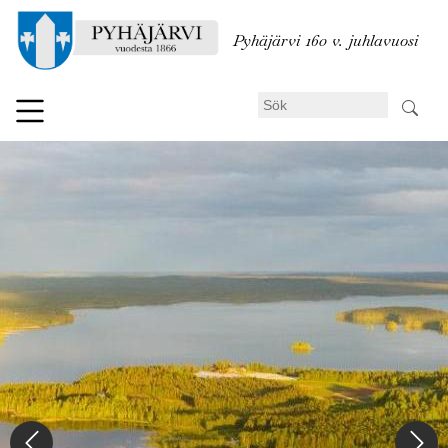
Hoppa
till
Pyhäjärvi 160 v. juhlavuosi
huvudinnehåll
Sök