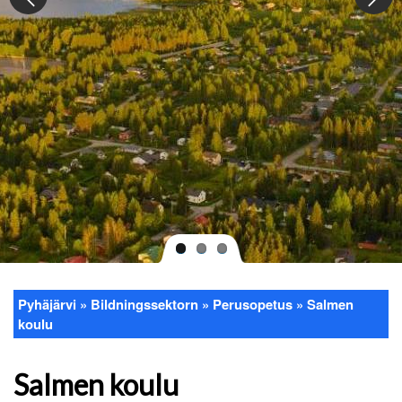
Pyhäjärvi
Bildningssektorn
Perusopetus
Salmen
Länkstig
koulu
Salmen koulu