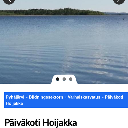
Pyhäjärvi
Bildningssektorn
Varhaiskasvatus
Päiväkoti
Länkstig
Hoijakka
Päiväkoti Hoijakka