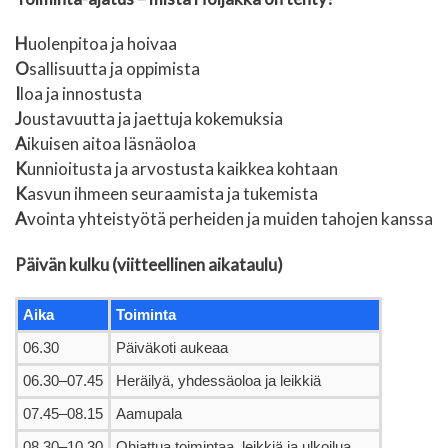
H
uolenpitoa ja hoivaa
O
sallisuutta ja oppimista
I
loa ja innostusta
J
oustavuutta ja jaettuja kokemuksia
A
ikuisen aitoa läsnäoloa
K
unnioitusta ja arvostusta kaikkea kohtaan
K
asvun ihmeen seuraamista ja tukemista
A
vointa yhteistyötä perheiden ja muiden tahojen kanssa
Päivän kulku (viitteellinen aikataulu)
Aika
Toiminta
06.30
Päiväkoti aukeaa
06.30–07.45
Heräilyä, yhdessäoloa ja leikkiä
07.45–08.15
Aamupala
08.30–10.30
Ohjattua toimintaa, leikkiä ja ulkoilua