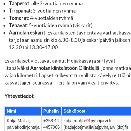
Taaperot
: alle 3-vuotiaiden ryhmä
Tirppanat
: 3-vuotiaiden ryhmä
Tomerat
: 4-vuotiaiden ryhmä
Tenavat
: 5-vuotiaiden ryhmä (viskarit)
Aarnolan eskarit
: Eskarilaisten täydentävä varhaiskasv
tarjotaan aamuisin klo 6.30–8.30 ja eskaripäivän jälkeen
12.30 tai 13.30–17.00.
Eskarilaiset viettävät aamut Hoijakassa ja siirtyvät
iltapäiväksi
Aarnolan kiinteistöön Ollintiellä
, jonne matkaa
vajaa kilometri. Lapset kulkevat turvallista kävelyreittiä pi
kasvattajien seurassa – reitillä on vain yksi tienylitys.
Yhteystiedot
Nimi
Puhelin
Sähköposti
Katja Malila,
+358 44
katja.malila
pyhajarvi.fi
päiväkodinjohtaja
4457966
(katja[dot]malila[at]pyhajarvi[dot]fi)