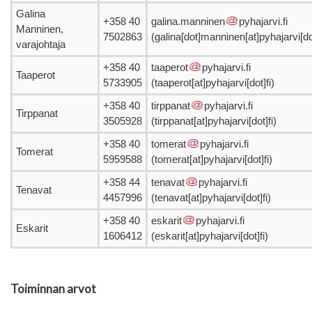
Galina
+358 40
galina.manninen
pyhajarvi.fi
Manninen,
7502863
(galina[dot]manninen[at]pyhajarvi[dot
varajohtaja
+358 40
taaperot
pyhajarvi.fi
Taaperot
5733905
(taaperot[at]pyhajarvi[dot]fi)
+358 40
tirppanat
pyhajarvi.fi
Tirppanat
3505928
(tirppanat[at]pyhajarvi[dot]fi)
+358 40
tomerat
pyhajarvi.fi
Tomerat
5959588
(tomerat[at]pyhajarvi[dot]fi)
+358 44
tenavat
pyhajarvi.fi
Tenavat
4457996
(tenavat[at]pyhajarvi[dot]fi)
+358 40
eskarit
pyhajarvi.fi
Eskarit
1606412
(eskarit[at]pyhajarvi[dot]fi)
Toiminnan arvot