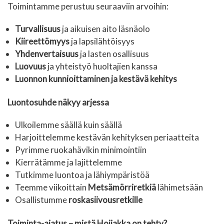
Toimintamme perustuu seuraaviin arvoihin:
Turvallisuus
ja aikuisen aito läsnäolo
Kiireettömyys
ja lapsilähtöisyys
Yhdenvertaisuus
ja lasten osallisuus
Luovuus
ja yhteistyö huoltajien kanssa
Luonnon kunnioittaminen ja kestävä kehitys
Luontosuhde näkyy arjessa
Ulkoilemme säällä kuin säällä
Harjoittelemme kestävän kehityksen periaatteita
Pyrimme ruokahävikin minimointiin
Kierrätämme ja lajittelemme
Tutkimme luontoa ja lähiympäristöä
Teemme viikoittain
Metsämörriretkiä
lähimetsään
Osallistumme
roskasiivousretkille
Toiminta-ajatus – mistä Hoijakka on tehty?