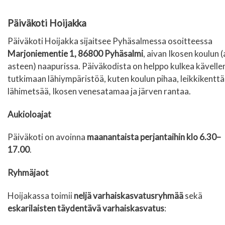
Päiväkoti Hoijakka
Päiväkoti Hoijakka sijaitsee Pyhäsalmessa osoitteessa
Marjoniementie 1, 86800 Pyhäsalmi
, aivan Ikosen koulun (
asteen) naapurissa. Päiväkodista on helppo kulkea kävelle
tutkimaan lähiympäristöä, kuten koulun pihaa, leikkikenttä
lähimetsää, Ikosen venesatamaa ja järven rantaa.
Aukioloajat
Päiväkoti on avoinna
maanantaista perjantaihin klo 6.30–
17.00
.
Ryhmäjaot
Hoijakassa toimii
neljä varhaiskasvatusryhmää
sekä
eskarilaisten täydentävä varhaiskasvatus
: