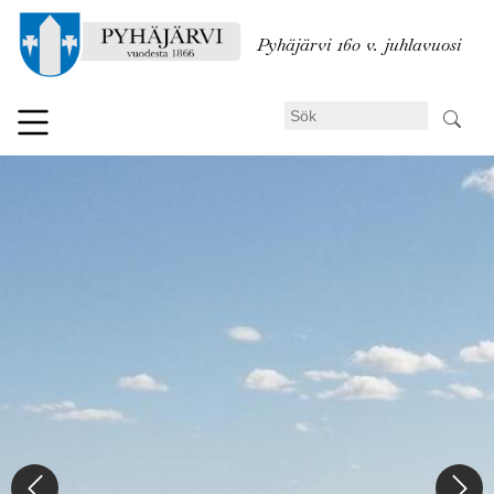
Hoppa
till
Pyhäjärvi 160 v. juhlavuosi
huvudinnehåll
Sök