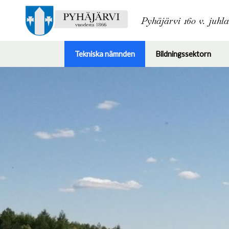
Pyhäjärvi 160 v. juhl
Tekniska nämnden
Bildningssektorn
Toggle
Togg
submenu
subm