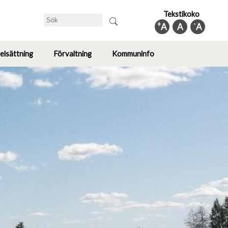
Tekstikoko
Sök
+
-
A
A
A
elsättning
Förvaltning
Kommuninfo
Toggle
Toggle
Toggle
submenu
submenu
submenu