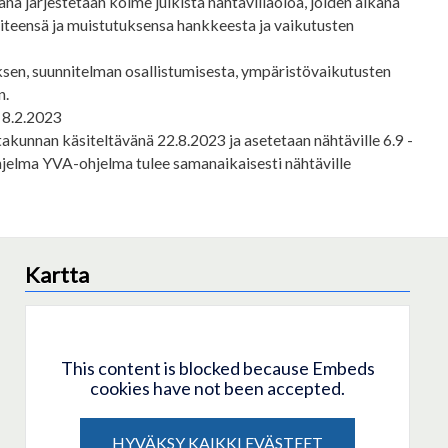
na järjestetään kolme julkista nähtävilläoloa, joiden aikana
lipiteensä ja muistutuksensa hankkeesta ja vaikutusten
en, suunnitelman osallistumisesta, ympäristövaikutusten
n.
 8.2.2023
takunnan käsiteltävänä 22.8.2023 ja asetetaan nähtäville 6.9 -
ohjelma YVA-ohjelma tulee samanaikaisesti nähtäville
Kartta
This content is blocked because Embeds
cookies have not been accepted.
HYVÄKSY KAIKKI EVÄSTEET