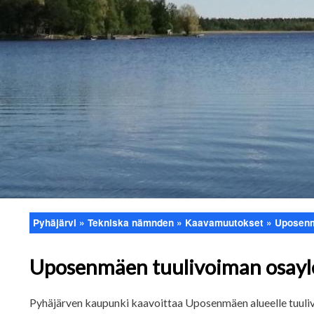
Pyhäjärvi
Tekniska nämnden
Kaavamuutokset
Uposenm
Länkstig
Uposenmäen tuulivoiman osayl
Pyhäjärven kaupunki kaavoittaa Uposenmäen alueelle tuuli