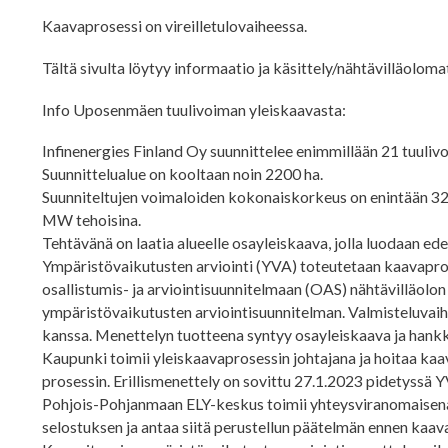
Kaavaprosessi on vireilletulovaiheessa.
Tältä sivulta löytyy informaatio ja käsittely/nähtävilläolom
Info Uposenmäen tuulivoiman yleiskaavasta:
Infinenergies Finland Oy suunnittelee enimmillään 21 tuuli
Suunnittelualue on kooltaan noin 2200 ha.
Suunniteltujen voimaloiden kokonaiskorkeus on enintään 320
MW tehoisina.
Tehtävänä on laatia alueelle osayleiskaava, jolla luodaan ed
Ympäristövaikutusten arviointi (YVA) toteutetaan kaavapros
osallistumis- ja arviointisuunnitelmaan (OAS) nähtävilläolon
ympäristövaikutusten arviointisuunnitelman. Valmisteluvai
kanssa. Menettelyn tuotteena syntyy osayleiskaava ja hankk
Kaupunki toimii yleiskaavaprosessin johtajana ja hoitaa k
prosessin. Erillismenettely on sovittu 27.1.2023 pidetyssä
Pohjois-Pohjanmaan ELY-keskus toimii yhteysviranomaisena
selostuksen ja antaa siitä perustellun päätelmän ennen kaav