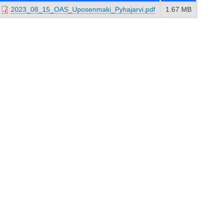
2023_08_15_OAS_Uposenmaki_Pyhajarvi.pdf
1.67 MB