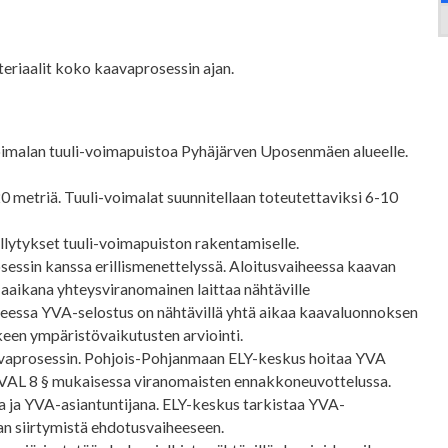
ateriaalit koko kaavaprosessin ajan.
voimalan tuuli-voimapuistoa Pyhäjärven Uposenmäen alueelle.
 metriä. Tuuli-voimalat suunnitellaan toteutettaviksi 6-10
ellytykset tuuli-voimapuiston rakentamiselle.
essin kanssa erillismenettelyssä. Aloitusvaiheessa kaavan
 aaikana yhteysviranomainen laittaa nähtäville
heessa YVA-selostus on nähtävillä yhtä aikaa kaavaluonnoksen
een ympäristövaikutusten arviointi.
aavaprosessin. Pohjois-Pohjanmaan ELY-keskus hoitaa YVA
 YVAL 8 § mukaisessa viranomaisten ennakkoneuvottelussa.
 ja YVA-asiantuntijana. ELY-keskus tarkistaa YVA-
an siirtymistä ehdotusvaiheeseen.