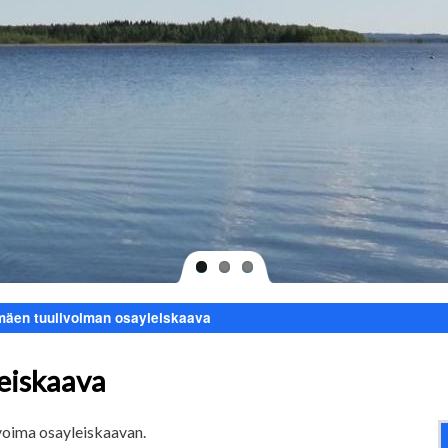
äen tuulivoiman osayleiskaava
eiskaava
voima osayleiskaavan.