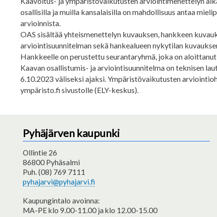
Kaavoitus- ja ympäristövaikutusten arviointimenettelyn aika
osallisilla ja muilla kansalaisilla on mahdollisuus antaa mie
arvioinnista.
OAS sisältää yhteismenettelyn kuvauksen, hankkeen kuvauks
arviointisuunnitelman sekä hankealueen nykytilan kuvaukse
Hankkeelle on perustettu seurantaryhmä, joka on aloittanut
Kaavan osallistumis- ja arviointisuunnitelma on teknisen lau
6.10.2023 väliseksi ajaksi. Ympäristövaikutusten arviointi
ympäristo.fi sivustolle (ELY-keskus).
Pyhäjärven kaupunki
Ollintie 26
86800 Pyhäsalmi
Puh. (08) 769 7111
pyhajarvi@pyhajarvi.fi
Kaupungintalo avoinna:
MA-PE klo 9.00-11.00 ja klo 12.00-15.00