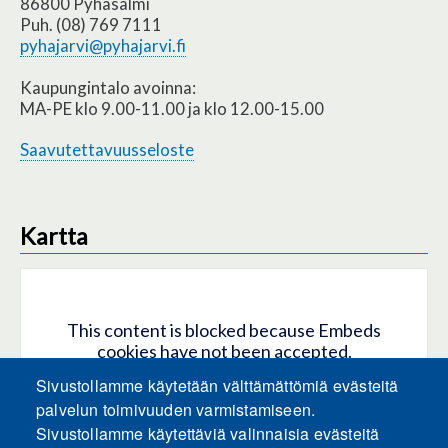
86800 Pyhäsalmi
Puh. (08) 769 7111
pyhajarvi@pyhajarvi.fi
Kaupungintalo avoinna:
MA-PE klo 9.00-11.00 ja klo 12.00-15.00
Saavutettavuusseloste
Kartta
This content is blocked because Embeds
cookies have not been accepted.
Sivustollamme käytetään välttämättömiä evästeitä
HYVÄKSY KAIKKI EVÄSTEET
palvelun toimivuuden varmistamiseen.
Sivustollamme käytettäviä valinnaisia evästeitä