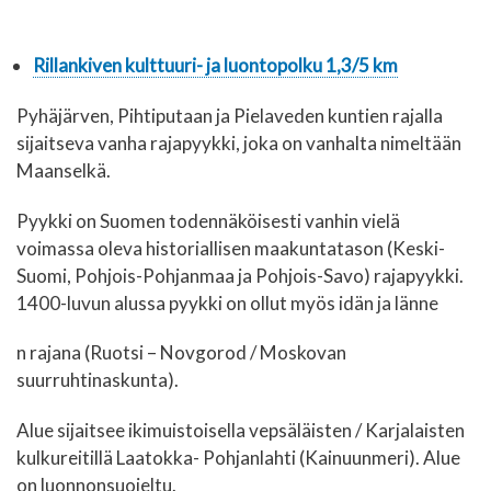
Rillankiven kulttuuri- ja luontopolku 1,3/5 km
Pyhäjärven, Pihtiputaan ja Pielaveden kuntien rajalla
sijaitseva vanha rajapyykki, joka on vanhalta nimeltään
Maanselkä.
Pyykki on Suomen todennäköisesti vanhin vielä
voimassa oleva historiallisen maakuntatason (Keski-
Suomi, Pohjois-Pohjanmaa ja Pohjois-Savo) rajapyykki.
1400-luvun alussa pyykki on ollut myös idän ja länne
n rajana (Ruotsi – Novgorod / Moskovan
suurruhtinaskunta).
Alue sijaitsee ikimuistoisella vepsäläisten / Karjalaisten
kulkureitillä Laatokka- Pohjanlahti (Kainuunmeri). Alue
on luonnonsuojeltu.