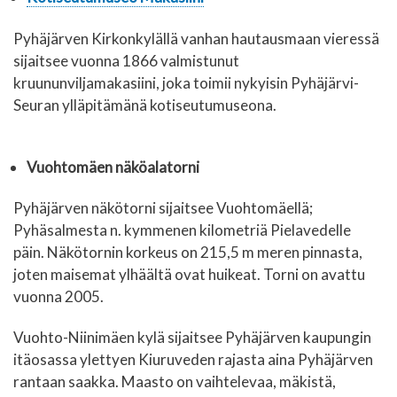
Pyhäjärven Kirkonkylällä vanhan hautausmaan vieressä
sijaitsee vuonna 1866 valmistunut
kruununviljamakasiini, joka toimii nykyisin Pyhäjärvi-
Seuran ylläpitämänä kotiseutumuseona.
Vuohtomäen näköalatorni
Pyhäjärven näkötorni sijaitsee Vuohtomäellä;
Pyhäsalmesta n. kymmenen kilometriä Pielavedelle
päin. Näkötornin korkeus on 215,5 m meren pinnasta,
joten maisemat ylhäältä ovat huikeat. Torni on avattu
vuonna 2005.
Vuohto-Niinimäen kylä
sijaitsee Pyhäjärven kaupungin
itäosassa ylettyen Kiuruveden rajasta aina Pyhäjärven
rantaan saakka. Maasto on vaihtelevaa, mäkistä,