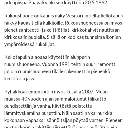
arkkipiispa Paavali vihki sen käyttöön 20.5.1962.
Rukoushuone on kaunis näky Vesitornintiellä: kellotapuli
näkyy kauas tiellä kulkijoille. Rukoushuoneessa on myös
pienet saniteetti- ja keittiötilat; kirkkokahvit nautitaan
kirkkosalin puolella. Sisällä on kodikas tunnelma ikonien
ympäröidessä rukoilijat.
Kellotapulin alaosaa käytettiin alunperin
ruumishuoneena. Vuonna 1991 tehtiin suuri remontti,
jolloin ruumishuoneen tilalle rakennettiin pienehkö
keittiötila ja wc.
Pyhäkköä remontoitiin myös kesällä 2007. Muun
muassa 40 vuoden ajan sammaloitunut tiilikatto
puhdistettiin ja vanha, käytöstä poistettu
lämmityskamiina purettiin. Näin saatiin yksi nurkka
kokonaan vapaaksi isännöitsijän pöytää varten. Pieneen
portaikkoon hankittiin siirrettävä liuska pyörätuoleja