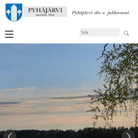
Hoppa
till
Pyhäjärvi 160 v. juhlavuosi
huvudinnehåll
Sök