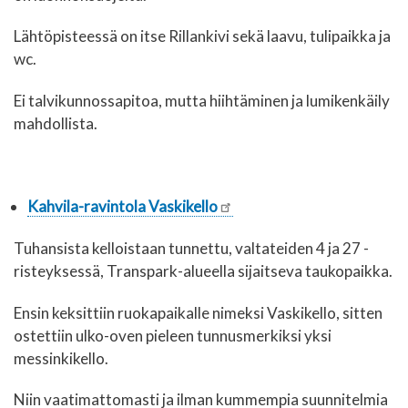
Lähtöpisteessä on itse Rillankivi sekä laavu, tulipaikka ja
wc.
Ei talvikunnossapitoa, mutta hiihtäminen ja lumikenkäily
mahdollista.
Kahvila-ravintola Vaskikello
Tuhansista kelloistaan tunnettu, valtateiden 4 ja 27 -
risteyksessä, Transpark-alueella sijaitseva taukopaikka.
Ensin keksittiin ruokapaikalle nimeksi Vaskikello, sitten
ostettiin ulko-oven pieleen tunnusmerkiksi yksi
messinkikello.
Niin vaatimattomasti ja ilman kummempia suunnitelmia