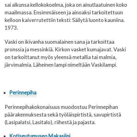
sai alkunsa kellokokoelma, joka on ainutlaatuinen koko
maailmassa. Ensimmäiseen ja ainoaksi tarkoitettuun
kelloon kaiverrutettiin teksti: Säilytä luonto kauniina.
1973.
Vaski on ikivanha suomalainen sana ja tarkoittaa
pronssia ja messinkiä. Kirkon vasket kumajavat. Vaski
on tarkoittanut myös yleensä metallia tai malmia,
järvimalmia. Läheinen lampi nimeltään Vaskilampi.
Perinnepiha
Perinnepihakokonaisuus muodostuu Perinnepihan
päärakennuksesta sekä työläispirtistä, savupirtistä
(Lasipalatsi, Lasitalo), riihestä ja pajasta.
Kotiseutumuseo Makasiini