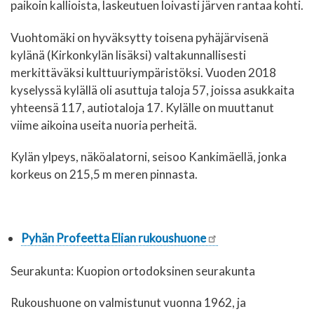
paikoin kallioista, laskeutuen loivasti järven rantaa kohti.
Vuohtomäki on hyväksytty toisena pyhäjärvisenä
kylänä (Kirkonkylän lisäksi) valtakunnallisesti
merkittäväksi kulttuuriympäristöksi. Vuoden 2018
kyselyssä kylällä oli asuttuja taloja 57, joissa asukkaita
yhteensä 117, autiotaloja 17. Kylälle on muuttanut
viime aikoina useita nuoria perheitä.
Kylän ylpeys, näköalatorni, seisoo Kankimäellä, jonka
korkeus on 215,5 m meren pinnasta.
Pyhän Profeetta Elian rukoushuone
Seurakunta: Kuopion ortodoksinen seurakunta
Rukoushuone on valmistunut vuonna 1962, ja