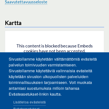
Saavutettavuusseloste
Kartta
This content is blocked because Embeds
cookies have not been accepted.
Sivustollamme käytetään välttämättömiä evästeitä
HYVÄKSY KAIKKI EVÄSTEET
palvelun toimivuuden varmistamiseen.
Sivustollamme käytettäviä valinnaisia evästeitä
käytetään sivuston ulkopuolisten palveluiden
Only accept Embeds cookies
toiminnallisuuksien tarjoamiseen. Voit muokata
antamiasi suostumuksia milloin tahansa
Evästeasetukset-linkin kautta.
Lisätietoa evästeistä
Evästeasetukset