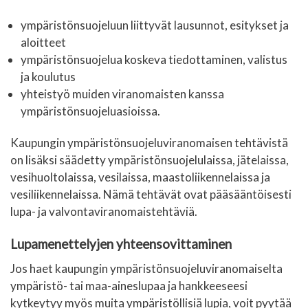
ympäristönsuojeluun liittyvät lausunnot, esitykset ja
aloitteet
ympäristönsuojelua koskeva tiedottaminen, valistus
ja koulutus
yhteistyö muiden viranomaisten kanssa
ympäristönsuojeluasioissa.
Kaupungin ympäristönsuojeluviranomaisen tehtävistä
on lisäksi säädetty ympäristönsuojelulaissa, jätelaissa,
vesihuoltolaissa, vesilaissa, maastoliikennelaissa ja
vesiliikennelaissa. Nämä tehtävät ovat pääsääntöisesti
lupa- ja valvontaviranomaistehtäviä.
Lupamenettelyjen yhteensovittaminen
Jos haet kaupungin ympäristönsuojeluviranomaiselta
ympäristö- tai maa-aineslupaa ja hankkeeseesi
kytkeytyy myös muita ympäristöllisiä lupia, voit pyytää