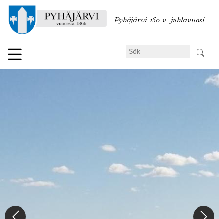
Hoppa
till
Pyhäjärvi 160 v. juhlavuosi
huvudinnehåll
Sök