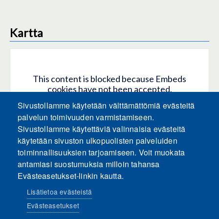
Kartta
This content is blocked because Embeds
cookies have not been accepted.
Sivustollamme käytetään välttämättömiä evästeitä
HYVÄKSY KAIKKI EVÄSTEET
palvelun toimivuuden varmistamiseen.
Sivustollamme käytettäviä valinnaisia evästeitä
käytetään sivuston ulkopuolisten palveluiden
Only accept Embeds cookies
toiminnallisuuksien tarjoamiseen. Voit muokata
antamiasi suostumuksia milloin tahansa
Evästeasetukset-linkin kautta.
Lisätietoa evästeistä
Evästeasetukset
Sosiaalinen media