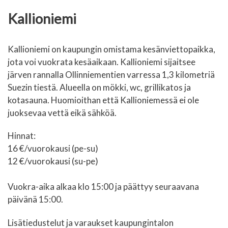
Kallioniemi
Kallioniemi on kaupungin omistama kesänviettopaikka,
jota voi vuokrata kesäaikaan. Kallioniemi sijaitsee
järven rannalla Ollinniementien varressa 1,3 kilometriä
Suezin tiestä. Alueella on mökki, wc, grillikatos ja
kotasauna. Huomioithan että Kallioniemessä ei ole
juoksevaa vettä eikä sähköä.
Hinnat:
16 €/vuorokausi (pe-su)
12 €/vuorokausi (su-pe)
Vuokra-aika alkaa klo 15:00 ja päättyy seuraavana
päivänä 15:00.
Lisätiedustelut ja varaukset kaupungintalon