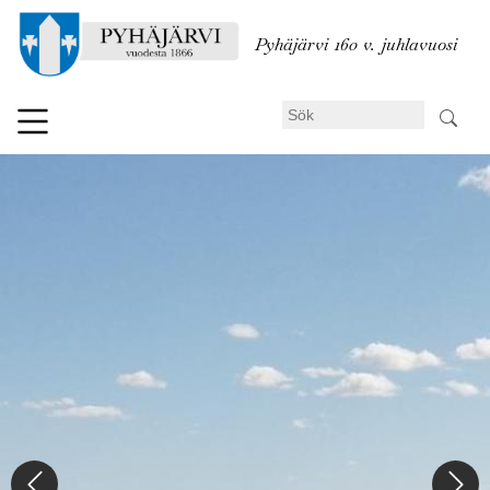
Hoppa
till
Pyhäjärvi 160 v. juhlavuosi
huvudinnehåll
Sök