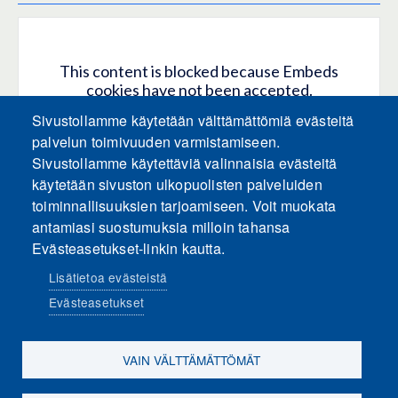
This content is blocked because Embeds
cookies have not been accepted.
Sivustollamme käytetään välttämättömiä evästeitä
HYVÄKSY KAIKKI EVÄSTEET
palvelun toimivuuden varmistamiseen.
Sivustollamme käytettäviä valinnaisia evästeitä
käytetään sivuston ulkopuolisten palveluiden
Only accept Embeds cookies
toiminnallisuuksien tarjoamiseen. Voit muokata
antamiasi suostumuksia milloin tahansa
Evästeasetukset-linkin kautta.
Lisätietoa evästeistä
Evästeasetukset
Sosiaalinen media
VAIN VÄLTTÄMÄTTÖMÄT