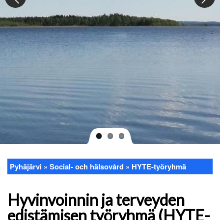
Pyhäjärvi
Social- och hälsovård
HYTE-työryhmä
Länkstig
Hyvinvoinnin ja terveyden
edistämisen työryhmä (HYTE-