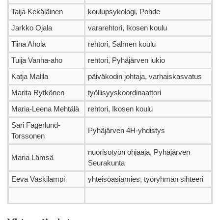
Taija Kekäläinen
koulupsykologi, Pohde
Jarkko Ojala
vararehtori, Ikosen koulu
Tiina Ahola
rehtori, Salmen koulu
Tuija Vanha-aho
rehtori, Pyhäjärven lukio
Katja Malila
päiväkodin johtaja, varhaiskasvatus
Marita Rytkönen
työllisyyskoordinaattori
Maria-Leena Mehtälä
rehtori, Ikosen koulu
Sari Fagerlund-
Pyhäjärven 4H-yhdistys
Torssonen
nuorisotyön ohjaaja, Pyhäjärven
Maria Lämsä
Seurakunta
Eeva Vaskilampi
yhteisöasiamies, työryhmän sihteeri