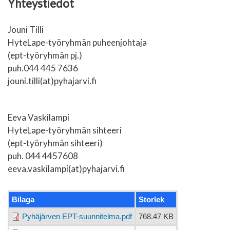
Yhteystiedot
Jouni Tilli
HyteLape-työryhmän puheenjohtaja
(ept-työryhmän pj.)
puh.044 445 7636
jouni.tilli(at)pyhajarvi.fi
Eeva Vaskilampi
HyteLape-työryhmän sihteeri
(ept-työryhmän sihteeri)
puh. 044 4457608
eeva.vaskilampi(at)pyhajarvi.fi
Bilaga
Storlek
Pyhäjärven EPT-suunnitelma.pdf
768.47 KB