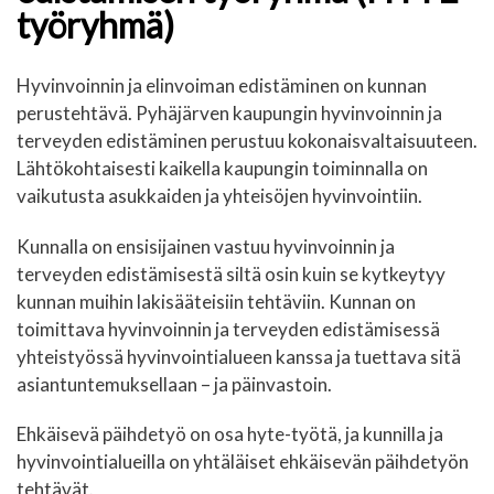
työryhmä)
Hyvinvoinnin ja elinvoiman edistäminen on kunnan
perustehtävä. Pyhäjärven kaupungin hyvinvoinnin ja
terveyden edistäminen perustuu kokonaisvaltaisuuteen.
Lähtökohtaisesti kaikella kaupungin toiminnalla on
vaikutusta asukkaiden ja yhteisöjen hyvinvointiin.
Kunnalla on ensisijainen vastuu hyvinvoinnin ja
terveyden edistämisestä siltä osin kuin se kytkeytyy
kunnan muihin lakisääteisiin tehtäviin. Kunnan on
toimittava hyvinvoinnin ja terveyden edistämisessä
yhteistyössä hyvinvointialueen kanssa ja tuettava sitä
asiantuntemuksellaan – ja päinvastoin.
Ehkäisevä päihdetyö on osa hyte-työtä, ja kunnilla ja
hyvinvointialueilla on yhtäläiset ehkäisevän päihdetyön
tehtävät.