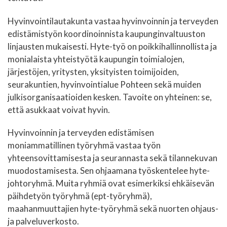
Hyvinvointilautakunta vastaa hyvinvoinnin ja terveyden
edistämistyön koordinoinnista kaupunginvaltuuston
linjausten mukaisesti. Hyte-työ on poikkihallinnollista ja
monialaista yhteistyötä kaupungin toimialojen,
järjestöjen, yritysten, yksityisten toimijoiden,
seurakuntien, hyvinvointialue Pohteen sekä muiden
julkisorganisaatioiden kesken. Tavoite on yhteinen: se,
että asukkaat voivat hyvin.
Hyvinvoinnin ja terveyden edistämisen
moniammatillinen työryhmä vastaa työn
yhteensovittamisesta ja seurannasta sekä tilannekuvan
muodostamisesta. Sen ohjaamana työskentelee hyte-
johtoryhmä. Muita ryhmiä ovat esimerkiksi ehkäisevän
päihdetyön työryhmä (ept-työryhmä),
maahanmuuttajien hyte-työryhmä sekä nuorten ohjaus-
ja palveluverkosto.