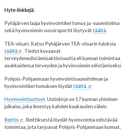
Hyte-linkkejä:
Pyhäjärven laaja hyvinvointikertomus ja -suunnitelma
sekä hyvinvoinnin vuosiraportit löytyvät
täältä.
TEA-viisari.
Katso Pyhäjärven TEA-viisarin tuloksia
täältä
. Tiedot kuvaavat
terveydenedistämisaktiivisuutta eli kunnan toimintaa
asukkaidensa terveyden ja hyvinvoinnin edistämiseksi.
Pohjois-Pohjanmaan hyvinvointisuunnitelman ja
hyvinvointikertomuksen löydät
täältä.
Hyvinvointiuutiset
. Uutiskirje on 17 kunnan yhteinen
julkaisu, joka ilmestyy kahden kuukauden välein.
Reittis
. Reittiksestä löydät hyvinvointia edistävää
toimintaa, jota tarjoavat Pohjois-​Pohjanmaan kunnat,