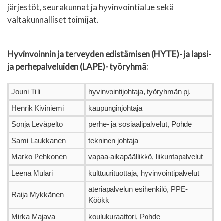
järjestöt, seurakunnat ja hyvinvointialue sekä
valtakunnalliset toimijat.
Hyvinvoinnin ja terveyden edistämisen (HYTE)- ja lapsi-
ja perhepalveluiden (LAPE)- työryhmä:
Jouni Tilli
hyvinvointijohtaja, työryhmän pj.
Henrik Kiviniemi
kaupunginjohtaja
Sonja Leväpelto
perhe- ja sosiaalipalvelut, Pohde
Sami Laukkanen
tekninen johtaja
Marko Pehkonen
vapaa-aikapäällikkö, liikuntapalvelut
Leena Mulari
kulttuurituottaja, hyvinvointipalvelut
ateriapalvelun esihenkilö, PPE-
Raija Mykkänen
Köökki
Mirka Majava
koulukuraattori, Pohde