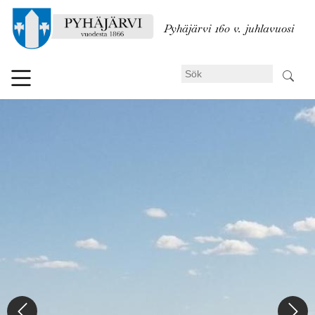
Hoppa
till
Pyhäjärvi 160 v. juhlavuosi
huvudinnehåll
Sök