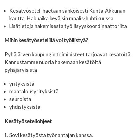
Kesätyöseteli haetaan sähköisesti Kunta-Akkunan
kautta. Hakuaika keväisin maalis-huhtikuussa
Lisätietoja hakemisesta työllisyyskoordinaattorilta
Mihin kesätyösetelillä voi työllistyä?
Pyhäjärven kaupungin toimipisteet tarjoavat kesätöitä.
Kannustamme nuoria hakemaan kesätöitä
pyhäjärvisistä
yrityksistä
maatalousyrityksistä
seuroista
yhdistyksistä
Kesätyöseteliohjeet
Sovi kesätyöstä työnantajan kanssa.