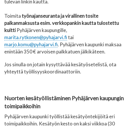
tulevan linkin kautta.
Toimita
työnajanseuranta ja virallinen tosite
palkanmaksusta esim. verkkopankin kautta tulostettu
kuitti
Pyhäjärven kaupungille,
marita.rytkonen@pyhajarvi.fi
tai
marjo.komu@pyhajarvi.fi
. Pyhäjärven kaupunki maksaa
enintään 350 € arvoisen palkkatuen jälkikäteen.
Jos sinulla on jotain kysyttävää kesätyösetelistä, ota
yhteyttä työllisyyskoordinaattoriin.
Nuorten kesätyöllistäminen Pyhäjärven kaupungin
toimipaikkoihin
Pyhäjärven kaupunki työllistää kesätyöntekijöitä eri
toimipaikkoihin. Kesätyön kesto on kaksi viikkoa (30