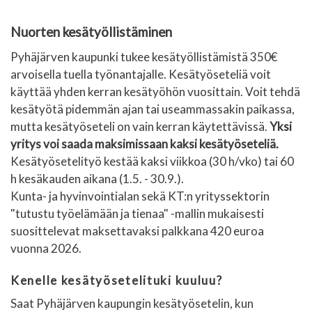
Nuorten kesätyöllistäminen
Pyhäjärven kaupunki tukee kesätyöllistämistä 350€
arvoisella tuella työnantajalle. Kesätyöseteliä voit
käyttää yhden kerran kesätyöhön vuosittain. Voit tehdä
kesätyötä pidemmän ajan tai useammassakin paikassa,
mutta kesätyöseteli on vain kerran käytettävissä.
Yksi
yritys voi saada maksimissaan kaksi kesätyöseteliä.
Kesätyösetelityö kestää kaksi viikkoa (30 h/vko) tai 60
h kesäkauden aikana (1.5. - 30.9.).
Kunta- ja hyvinvointialan sekä KT:n yrityssektorin
"tutustu työelämään ja tienaa" -mallin mukaisesti
suosittelevat maksettavaksi palkkana 420 euroa
vuonna 2026.
Kenelle kesätyösetelituki kuuluu?
Saat Pyhäjärven kaupungin kesätyösetelin, kun