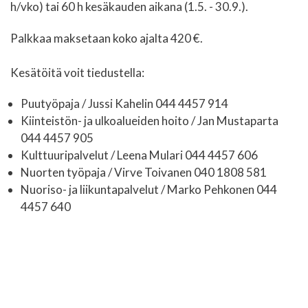
h/vko) tai 60 h kesäkauden aikana (1.5. - 30.9.).
Palkkaa maksetaan koko ajalta 420 €.
Kesätöitä voit tiedustella:
Puutyöpaja / Jussi Kahelin 044 4457 914
Kiinteistön- ja ulkoalueiden hoito / Jan Mustaparta
044 4457 905
Kulttuuripalvelut / Leena Mulari
044 4457 606
Nuorten työpaja / Virve Toivanen
040 1808 581
Nuoriso- ja liikuntapalvelut / Marko Pehkonen
044
4457 640