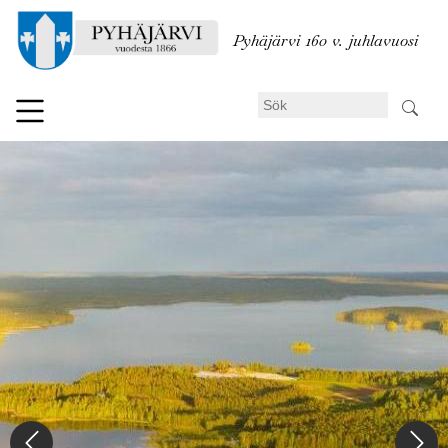
Hoppa
till
Pyhäjärvi 160 v. juhlavuosi
huvudinnehåll
Sök