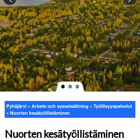
Pyhäjärvi
Arbete och sysselsättning
Työllisyyspalvelut
Länkstig
Nuorten kesätyöllistäminen
Nuorten kesätyöllistäminen