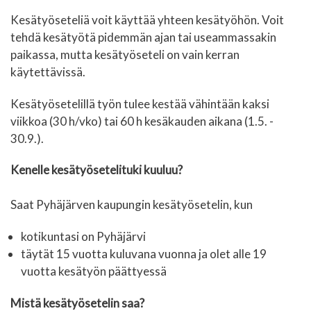
Kesätyöseteliä voit käyttää yhteen kesätyöhön. Voit
tehdä kesätyötä pidemmän ajan tai useammassakin
paikassa, mutta kesätyöseteli on vain kerran
käytettävissä.
Kesätyösetelillä työn tulee kestää vähintään kaksi
viikkoa (30 h/vko) tai 60 h kesäkauden aikana (1.5. -
30.9.).
Kenelle kesätyösetelituki kuuluu?
Saat Pyhäjärven kaupungin kesätyösetelin, kun
kotikuntasi on Pyhäjärvi
täytät 15 vuotta kuluvana vuonna ja olet alle 19
vuotta kesätyön päättyessä
Mistä kesätyösetelin saa?