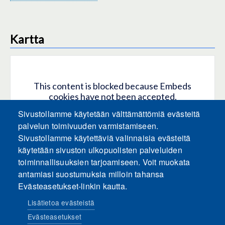
Kartta
This content is blocked because Embeds
cookies have not been accepted.
Sivustollamme käytetään välttämättömiä evästeitä
HYVÄKSY KAIKKI EVÄSTEET
palvelun toimivuuden varmistamiseen.
Sivustollamme käytettäviä valinnaisia evästeitä
käytetään sivuston ulkopuolisten palveluiden
Only accept Embeds cookies
toiminnallisuuksien tarjoamiseen. Voit muokata
antamiasi suostumuksia milloin tahansa
Evästeasetukset-linkin kautta.
Lisätietoa evästeistä
Evästeasetukset
Sosiaalinen media