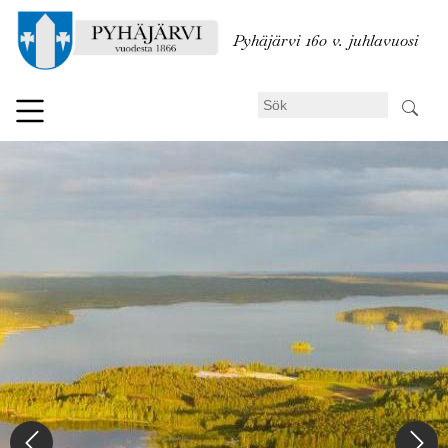
Hoppa
till
Pyhäjärvi 160 v. juhlavuosi
huvudinnehåll
Sök