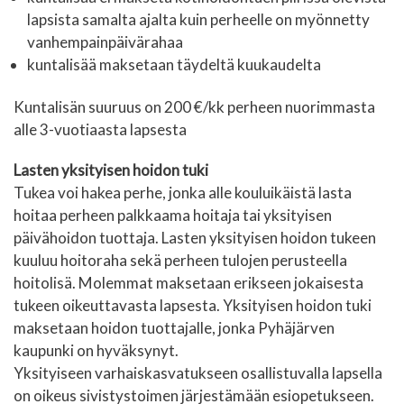
lapsista samalta ajalta kuin perheelle on myönnetty
vanhempainpäivärahaa
kuntalisää maksetaan täydeltä kuukaudelta
Kuntalisän suuruus on 200 €/kk perheen nuorimmasta
alle 3-vuotiaasta lapsesta
Lasten yksityisen hoidon tuki
Tukea voi hakea perhe, jonka alle kouluikäistä lasta
hoitaa perheen palkkaama hoitaja tai yksityisen
päivähoidon tuottaja. Lasten yksityisen hoidon tukeen
kuuluu hoitoraha sekä perheen tulojen perusteella
hoitolisä. Molemmat maksetaan erikseen jokaisesta
tukeen oikeuttavasta lapsesta. Yksityisen hoidon tuki
maksetaan hoidon tuottajalle, jonka Pyhäjärven
kaupunki on hyväksynyt.
Yksityiseen varhaiskasvatukseen osallistuvalla lapsella
on oikeus sivistystoimen järjestämään esiopetukseen.