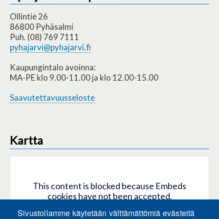
Ollintie 26
86800 Pyhäsalmi
Puh. (08) 769 7111
pyhajarvi@pyhajarvi.fi
Kaupungintalo avoinna:
MA-PE klo 9.00-11.00 ja klo 12.00-15.00
Saavutettavuusseloste
Kartta
This content is blocked because Embeds
cookies have not been accepted.
Sivustollamme käytetään välttämättömiä evästeitä