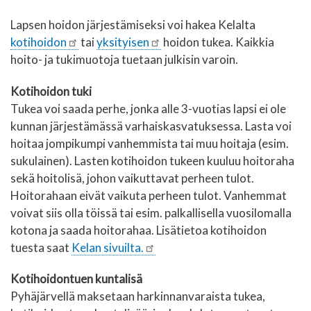
Lapsen hoidon järjestämiseksi voi hakea Kelalta
kotihoidon
tai
yksityisen
hoidon tukea. Kaikkia
hoito- ja tukimuotoja tuetaan julkisin varoin.
Kotihoidon tuki
Tukea voi saada perhe, jonka alle 3-vuotias lapsi ei ole
kunnan järjestämässä varhaiskasvatuksessa. Lasta voi
hoitaa jompikumpi vanhemmista tai muu hoitaja (esim.
sukulainen). Lasten kotihoidon tukeen kuuluu hoitoraha
sekä hoitolisä, johon vaikuttavat perheen tulot.
Hoitorahaan eivät vaikuta perheen tulot. Vanhemmat
voivat siis olla töissä tai esim. palkallisella vuosilomalla
kotona ja saada hoitorahaa. Lisätietoa kotihoidon
tuesta saat
Kelan sivuilta.
Kotihoidontuen kuntalisä
Pyhäjärvellä maksetaan harkinnanvaraista tukea,