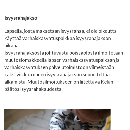
Isyysrahajakso
Lapsella, josta maksetaan isyysrahaa, ei ole oikeutta
käyttää varhaiskasvatuspaikkaa isyysrahajakson
aikana.
Isyysrahajaksosta johtuvasta poissaolosta ilmoitetaan
muutoslomakkeella lapsen varhaiskasvatuspaikaan ja
varhaiskasvatuksen palvelutoimistoon viimeistään
kaksi viikkoa ennen isyysrahajakson suunniteltua
alkamista. Muutosilmoitukseen on liitettävä Kelan
päätös isyysrahakaudesta.