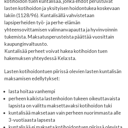
kotihoidon tuen kuntalisää, jonka ehdot perustuvat
lasten kotihoidon ja yksityisen hoidontukea koskevaan
lakiin (1128/96). Kuntalisällä vahvistetaan
lapsiperheiden työ- ja perhe-elämän
yhteensovittamisen valinnanvapautta ja hyvinvoinnin
tukemista. Maksatusperusteista päättää vuosittain
kaupunginvaltuusto.
Kuntalisää perheet voivat hakea kotihoidon tuen
hakemuksen yhteydessä Kela:sta.
Lasten kotihoidontuen piirissä olevien lasten kuntalisän
maksamisen edellytykset:
lasta hoitaa vanhempi
perheen kaikista lastenhoidon tukeen oikeuttavaista
lapsista on valittu maksettavaksi kotihoidon tuki
kuntalisää maksetaan vain perheen nuorimmasta alle
3-vuotiaasta lapsesta
kuntalisää ei makseta kotihoidontuen piirissä olevista