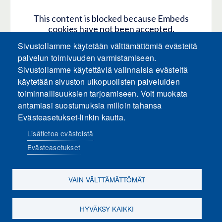
This content is blocked because Embeds
cookies have not been accepted.
Sivustollamme käytetään välttämättömiä evästeitä
HYVÄKSY KAIKKI EVÄSTEET
palvelun toimivuuden varmistamiseen.
Sivustollamme käytettäviä valinnaisia evästeitä
käytetään sivuston ulkopuolisten palveluiden
Only accept Embeds cookies
toiminnallisuuksien tarjoamiseen. Voit muokata
antamiasi suostumuksia milloin tahansa
Evästeasetukset-linkin kautta.
Lisätietoa evästeistä
Evästeasetukset
Sosiaalinen media
VAIN VÄLTTÄMÄTTÖMÄT
HYVÄKSY KAIKKI
Evästeasetukset