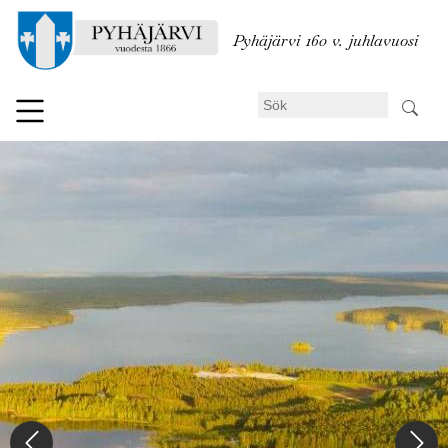
Hoppa
till
Pyhäjärvi 160 v. juhlavuosi
huvudinnehåll
Sök