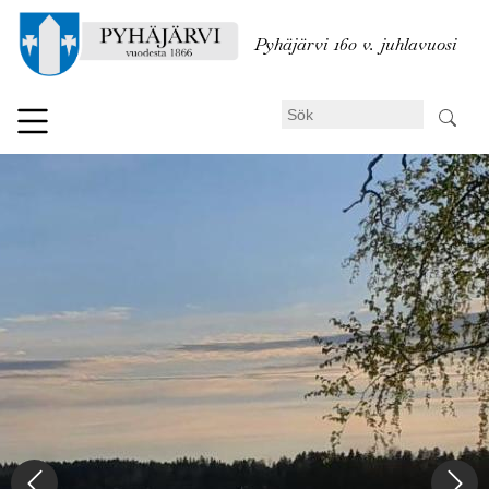
Hoppa
till
Pyhäjärvi 160 v. juhlavuosi
huvudinnehåll
Sök