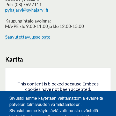
Puh. (08) 769 7111
pyhajarvi@pyhajarvi.fi
Kaupungintalo avoinna:
MA-PE klo 9.00-11.00 ja klo 12.00-15.00
Saavutettavuusseloste
Kartta
This content is blocked because Embeds
cookies have not been accepted.
Sivustollamme käytetään välttämättömiä evästeitä
HYVÄKSY KAIKKI EVÄSTEET
palvelun toimivuuden varmistamiseen.
Sivustollamme käytettäviä valinnaisia evästeitä