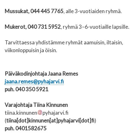
Mussukat, 044 445 7765
, alle 3-vuotiaiden ryhmä.
Mukerot, 040 731 5952
, ryhmä 3–6-vuotiaille lapsille.
Tarvittaessa yhdistämme ryhmät aamuisin, iltaisin,
viikonloppuisin ja öisin.
Päiväkodinjohtaja Jaana Remes
jaana.remes@pyhajarvi.fi
puh. 040 350 5921
Varajohtaja Tiina Kinnunen
tiina.kinnunen
pyhajarvi.fi
(
tiina[dot]kinnunen[at]pyhajarvi[dot]fi
)
puh. 0
401582675