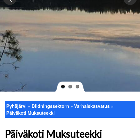
Pyhäjärvi
Bildningssektorn
Varhaiskasvatus
Länkstig
Päiväkoti Muksuteekki
Päiväkoti Muksuteekki