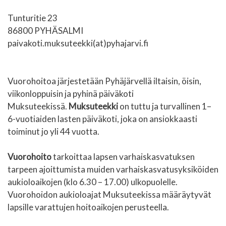
Tunturitie 23
86800 PYHÄSALMI
paivakoti.muksuteekki(at)pyhajarvi.fi
Vuorohoitoa järjestetään Pyhäjärvellä iltaisin, öisin,
viikonloppuisin ja pyhinä päiväkoti
Muksuteekissä.
Muksuteekki
on tuttu ja turvallinen 1–
6-vuotiaiden lasten päiväkoti, joka on ansiokkaasti
toiminut jo yli 44 vuotta.
Vuorohoito
tarkoittaa lapsen varhaiskasvatuksen
tarpeen ajoittumista muiden varhaiskasvatusyksiköiden
aukioloaikojen (klo 6.30 – 17.00) ulkopuolelle.
Vuorohoidon aukioloajat Muksuteekissa määräytyvät
lapsille varattujen hoitoaikojen perusteella.