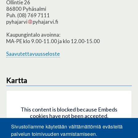
Ollintie 26
86800 Pyhäsalmi
Puh. (08) 769 7111
pyhajarvi
pyhajarvi.fi
Kaupungintalo avoinna:
MA-PE klo 9.00-11.00 ja klo 12.00-15.00
Saavutettavuusseloste
Kartta
This content is blocked because Embeds
cookies have not been accepted.
Sivustollamme käytetään välttämättömiä evästeitä
HYVÄKSY KAIKKI EVÄSTEET
palvelun toimivuuden varmistamiseen.