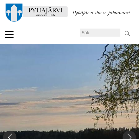
Hoppa
till
Pyhäjärvi 160 v. juhlavuosi
huvudinnehåll
Sök