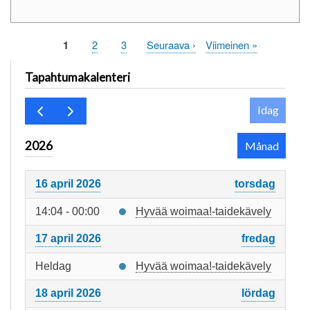
Sida
1
Sida
2
Sida
3
Nästa
Seuraava ›
Sista
Viimeinen »
Paginering
sida
sidan
Tapahtumakalenteri
Idag
2026
Månad
16 april 2026
torsdag
14:04 - 00:00
Hyvää woimaa!-taidekävely
17 april 2026
fredag
Heldag
Hyvää woimaa!-taidekävely
18 april 2026
lördag