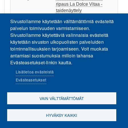
ripaus La Dolce Vitaa -
taidenäyttely
Sivustollamme käytetään välttämättömiä evästeitä
11:00 - 13:00
Kuusenmäen
palvelun toimivuuden varmistamiseen.
minintaidegalleria ja
Sivustollamme käytettäviä valinnaisia evästeitä
näyttely seurantalolla
käytetään sivuston ulkopuolisten palveluiden
15 juni 2026
måndag
toiminnallisuuksien tarjoamiseen. Voit muokata
antamiasi suostumuksia milloin tahansa
Heldag
Hyvää woimaa!-taidekävely
Evästeasetukset-linkin kautta.
Heldag
Minitaidegalleriat
Lisätietoa evästeistä
Heldag
Abstrakteja ajatuksia &
Evästeasetukset
ripaus La Dolce Vitaa -
taidenäyttely
VAIN VÄLTTÄMÄTTÖMÄT
16 juni 2026
tisdag
Heldag
Hyvää woimaa!-taidekävely
HYVÄKSY KAIKKI
Evästeasetukset
Heldag
Minitaidegalleriat