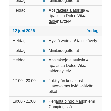
Heldag
Minitaidegalleriat
Heldag
Abstrakteja ajatuksia &
ripaus La Dolce Vitaa -
taidenäyttely
12 juni 2026
fredag
Heldag
Hyvää woimaa!-taidekävely
Heldag
Minitaidegalleriat
Heldag
Abstrakteja ajatuksia &
ripaus La Dolce Vitaa -
taidenäyttely
17:00 - 20:00
Jokikylän kesäkioski-
illat/Avoimet kylät -päivän
etkot
19:00 - 21:00
Perjantaibingo Marjoniemi
Campingissä