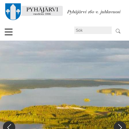
Hoppa
till
Pyhäjärvi 160 v. juhlavuosi
huvudinnehåll
Sök