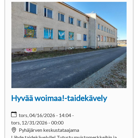
Hyvää woimaa!-taidekävely
tors, 04/16/2026 - 14:04
-
tors, 12/31/2026 - 00:00
Pyhäjärven keskustataajama
Lähde taidekävelylle! Tutustu muistomerkkeihin ja