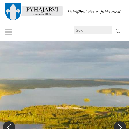
Hoppa
till
Pyhäjärvi 160 v. juhlavuosi
huvudinnehåll
Sök