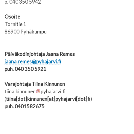
p. 040 350 5942
Osoite
Tornitie 1
86900 Pyhäkumpu
Päiväkodinjohtaja Jaana Remes
jaana.remes@pyhajarvi.fi
puh. 040 350 5921
Varajohtaja Tiina Kinnunen
tiina.kinnunen
pyhajarvi.fi
(
tiina[dot]kinnunen[at]pyhajarvi[dot]fi
)
puh. 0
401582675