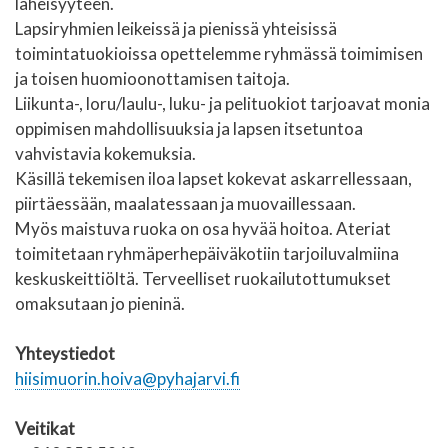
läheisyyteen.
Lapsiryhmien leikeissä ja pienissä yhteisissä
toimintatuokioissa opettelemme ryhmässä toimimisen
ja toisen huomioonottamisen taitoja.
Liikunta-, loru/laulu-, luku- ja pelituokiot tarjoavat monia
oppimisen mahdollisuuksia ja lapsen itsetuntoa
vahvistavia kokemuksia.
Käsillä tekemisen iloa lapset kokevat askarrellessaan,
piirtäessään, maalatessaan ja muovaillessaan.
Myös maistuva ruoka on osa hyvää hoitoa. Ateriat
toimitetaan ryhmäperhepäiväkotiin tarjoiluvalmiina
keskuskeittiöltä. Terveelliset ruokailutottumukset
omaksutaan jo pieninä.
Yhteystiedot
hiisimuorin.hoiva@pyhajarvi.fi
Veitikat