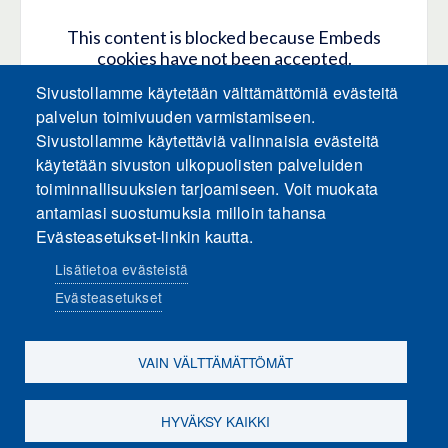
This content is blocked because Embeds
cookies have not been accepted.
Sivustollamme käytetään välttämättömiä evästeitä
HYVÄKSY KAIKKI EVÄSTEET
palvelun toimivuuden varmistamiseen.
Sivustollamme käytettäviä valinnaisia evästeitä
käytetään sivuston ulkopuolisten palveluiden
Only accept Embeds cookies
toiminnallisuuksien tarjoamiseen. Voit muokata
antamiasi suostumuksia milloin tahansa
Evästeasetukset-linkin kautta.
Lisätietoa evästeistä
Evästeasetukset
Sosiaalinen media
VAIN VÄLTTÄMÄTTÖMÄT
HYVÄKSY KAIKKI
Evästeasetukset