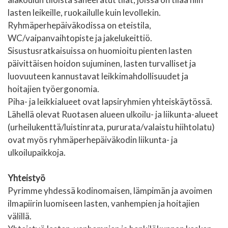
lasten leikeille, ruokailulle kuin levollekin.
Ryhmäperhepäiväkodissa on eteistila,
WC/vaipanvaihtopiste ja jakelukeittiö.
Sisustusratkaisuissa on huomioitu pienten lasten
päivittäisen hoidon sujuminen, lasten turvalliset ja
luovuuteen kannustavat leikkimahdollisuudet ja
hoitajien työergonomia.
Piha- ja leikkialueet ovat lapsiryhmien yhteiskäytössä.
Lähellä olevat Ruotasen alueen ulkoilu- ja liikunta-alueet
(urheilukenttä/luistinrata, pururata/valaistu hiihtolatu)
ovat myös ryhmäperhepäiväkodin liikunta- ja
ulkoilupaikkoja.
Yhteistyö
Pyrimme yhdessä kodinomaisen, lämpimän ja avoimen
ilmapiirin luomiseen lasten, vanhempien ja hoitajien
välillä.