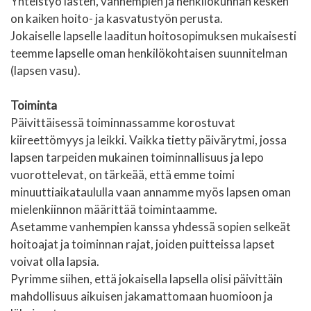
Yhteistyö lasten, vanhempien ja henkilökunnan kesken
on kaiken hoito- ja kasvatustyön perusta.
Jokaiselle lapselle laaditun hoitosopimuksen mukaisesti
teemme lapselle oman henkilökohtaisen suunnitelman
(lapsen vasu).
Toiminta
Päivittäisessä toiminnassamme korostuvat
kiireettömyys ja leikki. Vaikka tietty päivärytmi, jossa
lapsen tarpeiden mukainen toiminnallisuus ja lepo
vuorottelevat, on tärkeää, että emme toimi
minuuttiaikataululla vaan annamme myös lapsen oman
mielenkiinnon määrittää toimintaamme.
Asetamme vanhempien kanssa yhdessä sopien selkeät
hoitoajat ja toiminnan rajat, joiden puitteissa lapset
voivat olla lapsia.
Pyrimme siihen, että jokaisella lapsella olisi päivittäin
mahdollisuus aikuisen jakamattomaan huomioon ja