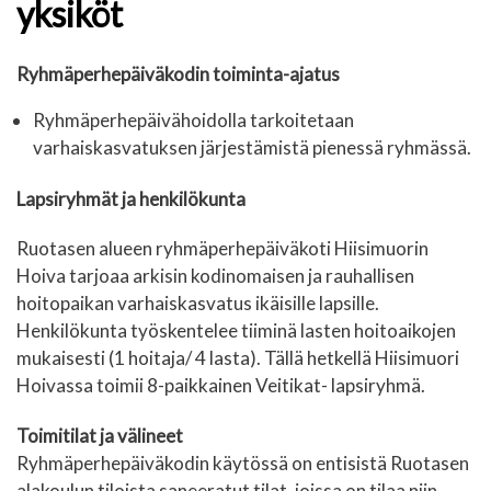
yksiköt
Ryhmäperhepäiväkodin toiminta-ajatus
Ryhmäperhepäivähoidolla tarkoitetaan
varhaiskasvatuksen järjestämistä pienessä ryhmässä.
Lapsiryhmät ja henkilökunta
Ruotasen alueen ryhmäperhepäiväkoti Hiisimuorin
Hoiva tarjoaa arkisin kodinomaisen ja rauhallisen
hoitopaikan varhaiskasvatus ikäisille lapsille.
Henkilökunta työskentelee tiiminä lasten hoitoaikojen
mukaisesti (1 hoitaja/ 4 lasta). Tällä hetkellä Hiisimuori
Hoivassa toimii 8-paikkainen Veitikat- lapsiryhmä.
Toimitilat ja välineet
Ryhmäperhepäiväkodin käytössä on entisistä Ruotasen
alakoulun tiloista saneeratut tilat, joissa on tilaa niin