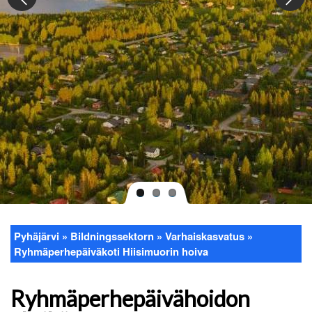
Pyhäjärvi
Bildningssektorn
Varhaiskasvatus
Länkstig
Ryhmäperhepäiväkoti Hiisimuorin hoiva
Ryhmäperhepäivähoidon