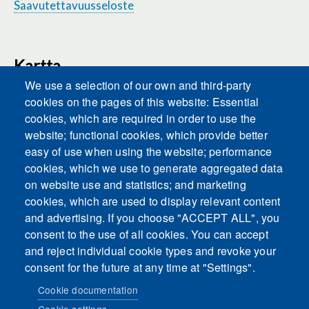
Saavutettavuusseloste
Kartta
We use a selection of our own and third-party
cookies on the pages of this website: Essential
cookies, which are required in order to use the
This content is blocked because Embeds
website; functional cookies, which provide better
cookies have not been accepted.
easy of use when using the website; performance
cookies, which we use to generate aggregated data
ACCEPT ALL COOKIES
on website use and statistics; and marketing
cookies, which are used to display relevant content
and advertising. If you choose "ACCEPT ALL", you
Only accept Embeds cookies
consent to the use of all cookies. You can accept
and reject individual cookie types and revoke your
consent for the future at any time at "Settings".
Cookie documentation