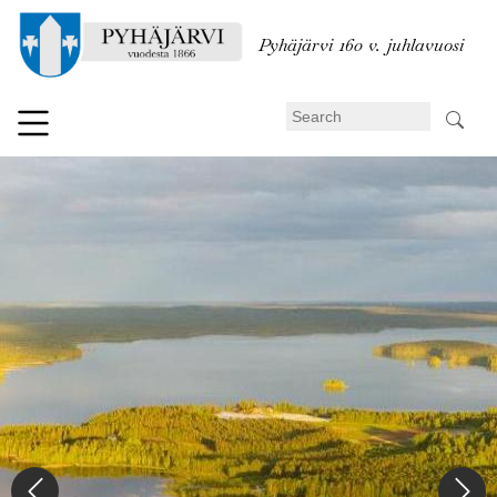
Skip
to
Pyhäjärvi 160 v. juhlavuosi
main
content
Search