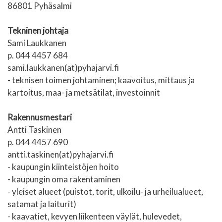
86801 Pyhäsalmi
Tekninen johtaja
Sami Laukkanen
p. 044 4457 684
sami.laukkanen(at)pyhajarvi.fi
- teknisen toimen johtaminen; kaavoitus, mittaus ja
kartoitus, maa- ja metsätilat, investoinnit
Rakennusmestari
Antti Taskinen
p. 044 4457 690
antti.taskinen(at)pyhajarvi.fi
- kaupungin kiinteistöjen hoito
- kaupungin oma rakentaminen
- yleiset alueet (puistot, torit, ulkoilu- ja urheilualueet,
satamat ja laiturit)
- kaavatiet, kevyen liikenteen väylät, hulevedet,