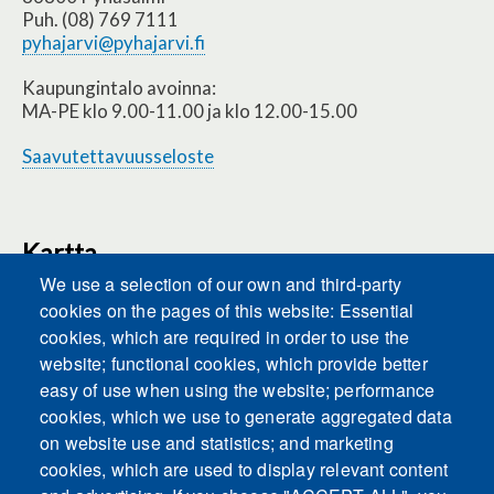
Puh. (08) 769 7111
pyhajarvi@pyhajarvi.fi
Kaupungintalo avoinna:
MA-PE klo 9.00-11.00 ja klo 12.00-15.00
Saavutettavuusseloste
Kartta
We use a selection of our own and third-party
cookies on the pages of this website: Essential
cookies, which are required in order to use the
This content is blocked because Embeds
website; functional cookies, which provide better
cookies have not been accepted.
easy of use when using the website; performance
cookies, which we use to generate aggregated data
ACCEPT ALL COOKIES
on website use and statistics; and marketing
cookies, which are used to display relevant content