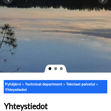
Pyhäjärvi
Technical department
Tekniset palvelut
Breadcrumb
Yhteystiedot
Yhteystiedot