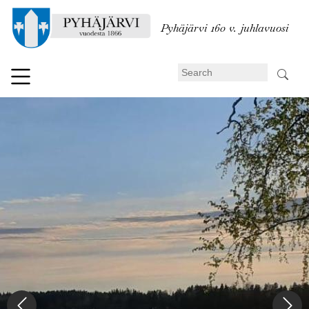
Skip
to
Pyhäjärvi 160 v. juhlavuosi
main
content
Search