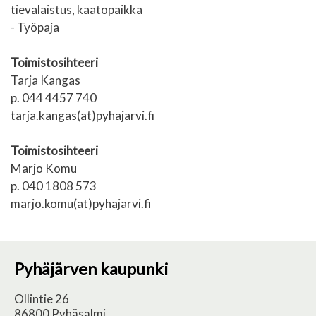
tievalaistus, kaatopaikka
- Työpaja
Toimistosihteeri
Tarja Kangas
p. 044 4457 740
tarja.kangas(at)pyhajarvi.fi
Toimistosihteeri
Marjo Komu
p. 040 1808 573
marjo.komu(at)pyhajarvi.fi
Pyhäjärven kaupunki
Ollintie 26
86800 Pyhäsalmi