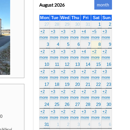
August 2026
month
Mon
Tue
Wed
Thu
Fri
Sat
Sun
27
28
29
30
31
1
2
+2
+3
+3
+3
+4
+5
+3
more
more
more
more
more
more
more
3
4
5
6
7
8
9
+2
+3
+3
+3
+4
+2
+2
more
more
more
more
more
more
more
10
11
12
13
14
15
16
+2
+3
+2
+3
+2
+2
+3
more
more
more
more
more
more
more
17
18
19
20
21
22
23
+2
+3
+2
+2
+2
+3
+2
more
more
more
more
more
more
more
24
25
26
27
28
29
30
+2
+3
+2
+2
+3
+3
+2
00
more
more
more
more
more
more
more
31
1
2
3
4
5
6
häjärvi