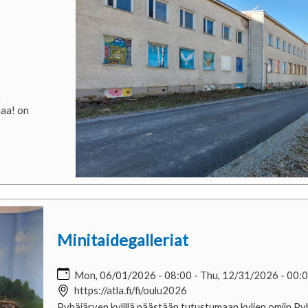
n
maa! on
Minitaidegalleriat
Mon, 06/01/2026 - 08:00
-
Thu, 12/31/2026 - 00:
https://atla.fi/fi/oulu2026
Pyhäjärven kylillä päästään tutustumaan kylien omiin Py