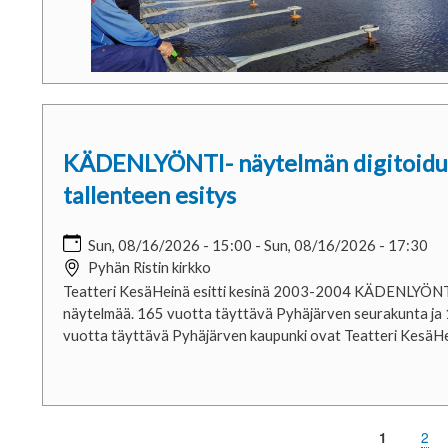
KÄDENLYÖNTI- näytelmän digitoid
tallenteen esitys
Sun, 08/16/2026 - 15:00
-
Sun, 08/16/2026 - 17:30
Pyhän Ristin kirkko
Teatteri KesäHeinä esitti kesinä 2003-2004 KÄDENLYÖN
näytelmää. 165 vuotta täyttävä Pyhäjärven seurakunta ja
vuotta täyttävä Pyhäjärven kaupunki ovat Teatteri KesäH
Pag
2
Page
1