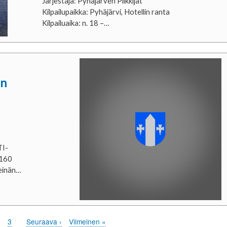
Järjestäjä: Pyhäjärven Pilkkijät
Kilpailupaikka: Pyhäjärvi, Hotellin ranta
Kilpailuaika: n. 18 –…
un
TI-
 160
einän…
e
Page
3
Next
Seuraava ›
Last
Viimeinen »