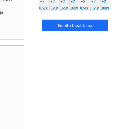
+2
+2
+2
+2
+2
+2
+2
more
more
more
more
more
more
more
jä
Ilmoita tapahtuma