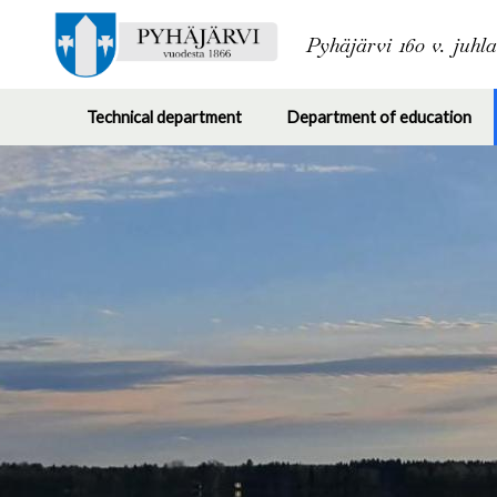
Pyhäjärvi 160 v. juhl
Technical department
Department of education
Toggle
Tog
submenu
su