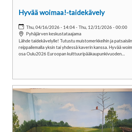
Hyvää woimaa!-taidekävely
Thu, 04/16/2026 - 14:04
-
Thu, 12/31/2026 - 00:00
Pyhäjärven keskustataajama
Lähde taidekävelylle! Tutustu muistomerkkeihin ja patsaisii
reippailemalla yksin tai yhdessä kaverin kanssa. Hyvää woi
osa Oulu2026 Euroopan kulttuuripääkaupunkivuoden…