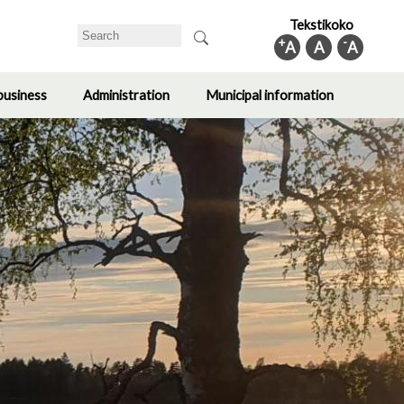
Tekstikoko
Search
+
-
A
A
A
business
Administration
Municipal information
Toggle
Toggle
Toggle
submenu
submenu
submenu