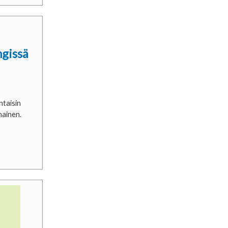
gissä
taisin
lmainen.