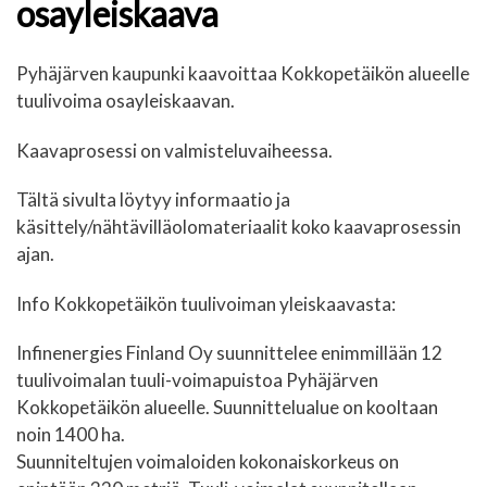
osayleiskaava
Pyhäjärven kaupunki kaavoittaa Kokkopetäikön alueelle
tuulivoima osayleiskaavan.
Kaavaprosessi on valmisteluvaiheessa.
Tältä sivulta löytyy informaatio ja
käsittely/nähtävilläolomateriaalit koko kaavaprosessin
ajan.
Info Kokkopetäikön tuulivoiman yleiskaavasta:
Infinenergies Finland Oy suunnittelee enimmillään 12
tuulivoimalan tuuli-voimapuistoa Pyhäjärven
Kokkopetäikön alueelle. Suunnittelualue on kooltaan
noin 1400 ha.
Suunniteltujen voimaloiden kokonaiskorkeus on