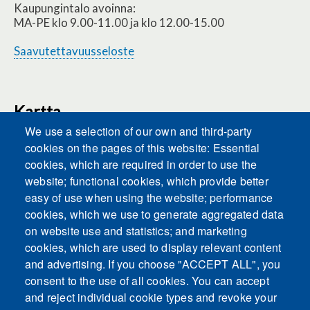
Kaupungintalo avoinna:
MA-PE klo 9.00-11.00 ja klo 12.00-15.00
Saavutettavuusseloste
Kartta
We use a selection of our own and third-party
cookies on the pages of this website: Essential
cookies, which are required in order to use the
This content is blocked because Embeds
website; functional cookies, which provide better
cookies have not been accepted.
easy of use when using the website; performance
cookies, which we use to generate aggregated data
ACCEPT ALL COOKIES
on website use and statistics; and marketing
cookies, which are used to display relevant content
and advertising. If you choose "ACCEPT ALL", you
Only accept Embeds cookies
consent to the use of all cookies. You can accept
and reject individual cookie types and revoke your