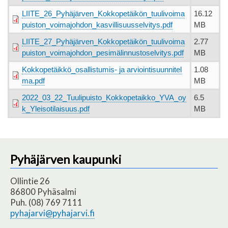
LIITE_26_Pyhäjärven_Kokkopetäikön_tuulivoima
16.12
puiston_voimajohdon_kasvillisuusselvitys.pdf
MB
LIITE_27_Pyhäjärven_Kokkopetäikön_tuulivoima
2.77
puiston_voimajohdon_pesimälinnustoselvitys.pdf
MB
Kokkopetäikkö_osallistumis- ja arviointisuunnitel
1.08
ma.pdf
MB
2022_03_22_Tuulipuisto_Kokkopetaikko_YVA_oy
6.5
k_Yleisotilaisuus.pdf
MB
Pyhäjärven kaupunki
Ollintie 26
86800 Pyhäsalmi
Puh. (08) 769 7111
pyhajarvi@pyhajarvi.fi