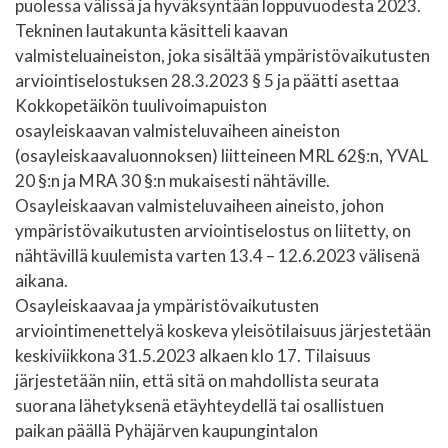
puolessa välissä ja hyväksyntään loppuvuodesta 2023.
Tekninen lautakunta käsitteli kaavan
valmisteluaineiston, joka sisältää ympäristövaikutusten
arviointiselostuksen 28.3.2023 § 5 ja päätti asettaa
Kokkopetäikön tuulivoimapuiston
osayleiskaavan valmisteluvaiheen aineiston
(osayleiskaavaluonnoksen) liitteineen MRL 62§:n, YVAL
20 §:n ja MRA 30 §:n mukaisesti nähtäville.
Osayleiskaavan valmisteluvaiheen aineisto, johon
ympäristövaikutusten arviointiselostus on liitetty, on
nähtävillä kuulemista varten 13.4 – 12.6.2023 välisenä
aikana.
Osayleiskaavaa ja ympäristövaikutusten
arviointimenettelyä koskeva yleisötilaisuus järjestetään
keskiviikkona 31.5.2023 alkaen klo 17. Tilaisuus
järjestetään niin, että sitä on mahdollista seurata
suorana lähetyksenä etäyhteydellä tai osallistuen
paikan päällä Pyhäjärven kaupungintalon