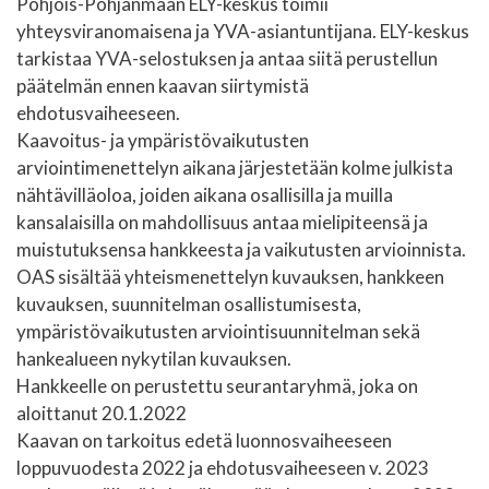
Pohjois-Pohjanmaan ELY-keskus toimii
yhteysviranomaisena ja YVA-asiantuntijana. ELY-keskus
tarkistaa YVA-selostuksen ja antaa siitä perustellun
päätelmän ennen kaavan siirtymistä
ehdotusvaiheeseen.
Kaavoitus- ja ympäristövaikutusten
arviointimenettelyn aikana järjestetään kolme julkista
nähtävilläoloa, joiden aikana osallisilla ja muilla
kansalaisilla on mahdollisuus antaa mielipiteensä ja
muistutuksensa hankkeesta ja vaikutusten arvioinnista.
OAS sisältää yhteismenettelyn kuvauksen, hankkeen
kuvauksen, suunnitelman osallistumisesta,
ympäristövaikutusten arviointisuunnitelman sekä
hankealueen nykytilan kuvauksen.
Hankkeelle on perustettu seurantaryhmä, joka on
aloittanut 20.1.2022
Kaavan on tarkoitus edetä luonnosvaiheeseen
loppuvuodesta 2022 ja ehdotusvaiheeseen v. 2023