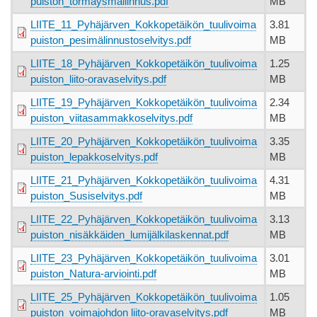
puiston_törmäysmallinnus.pdf
MB
LIITE_11_Pyhäjärven_Kokkopetäikön_tuulivoima
3.81
puiston_pesimälinnustoselvitys.pdf
MB
LIITE_18_Pyhäjärven_Kokkopetäikön_tuulivoima
1.25
puiston_liito-oravaselvitys.pdf
MB
LIITE_19_Pyhäjärven_Kokkopetäikön_tuulivoima
2.34
puiston_viitasammakkoselvitys.pdf
MB
LIITE_20_Pyhäjärven_Kokkopetäikön_tuulivoima
3.35
puiston_lepakkoselvitys.pdf
MB
LIITE_21_Pyhäjärven_Kokkopetäikön_tuulivoima
4.31
puiston_Susiselvitys.pdf
MB
LIITE_22_Pyhäjärven_Kokkopetäikön_tuulivoima
3.13
puiston_nisäkkäiden_lumijälkilaskennat.pdf
MB
LIITE_23_Pyhäjärven_Kokkopetäikön_tuulivoima
3.01
puiston_Natura-arviointi.pdf
MB
LIITE_25_Pyhäjärven_Kokkopetäikön_tuulivoima
1.05
puiston_voimajohdon liito-oravaselvitys.pdf
MB