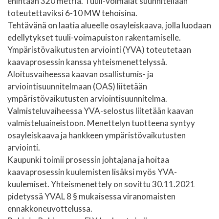
enintään 320 metriä. Tuuli-voimalat suunnitellaan
toteutettaviksi 6-10 MW tehoisina.
Tehtävänä on laatia alueelle osayleiskaava, jolla luodaan
edellytykset tuuli-voimapuiston rakentamiselle.
Ympäristövaikutusten arviointi (YVA) toteutetaan
kaavaprosessin kanssa yhteismenettelyssä.
Aloitusvaiheessa kaavan osallistumis- ja
arviointisuunnitelmaan (OAS) liitetään
ympäristövaikutusten arviointisuunnitelma.
Valmisteluvaiheessa YVA-selostus liitetään kaavan
valmisteluaineistoon. Menettelyn tuotteena syntyy
osayleiskaava ja hankkeen ympäristövaikutusten
arviointi.
Kaupunki toimii prosessin johtajana ja hoitaa
kaavaprosessin kuulemisten lisäksi myös YVA-
kuulemiset. Yhteismenettely on sovittu 30.11.2021
pidetyssä YVAL 8 § mukaisessa viranomaisten
ennakkoneuvottelussa.