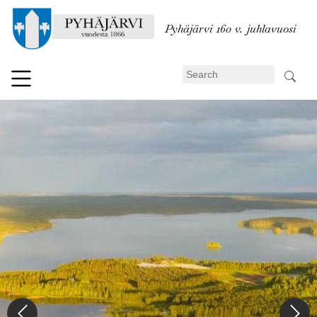
Skip
to
Pyhäjärvi 160 v. juhlavuosi
main
content
Search