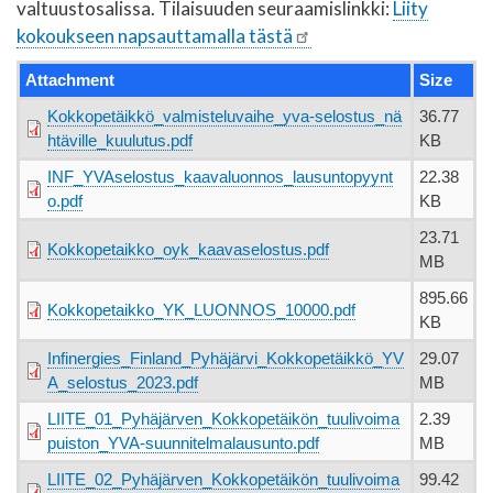
valtuustosalissa. Tilaisuuden seuraamislinkki:
Liity
kokoukseen napsauttamalla tästä
Attachment
Size
Kokkopetäikkö_valmisteluvaihe_yva-selostus_nä
36.77
htäville_kuulutus.pdf
KB
INF_YVAselostus_kaavaluonnos_lausuntopyynt
22.38
o.pdf
KB
23.71
Kokkopetaikko_oyk_kaavaselostus.pdf
MB
895.66
Kokkopetaikko_YK_LUONNOS_10000.pdf
KB
Infinergies_Finland_Pyhäjärvi_Kokkopetäikkö_YV
29.07
A_selostus_2023.pdf
MB
LIITE_01_Pyhäjärven_Kokkopetäikön_tuulivoima
2.39
puiston_YVA-suunnitelmalausunto.pdf
MB
LIITE_02_Pyhäjärven_Kokkopetäikön_tuulivoima
99.42