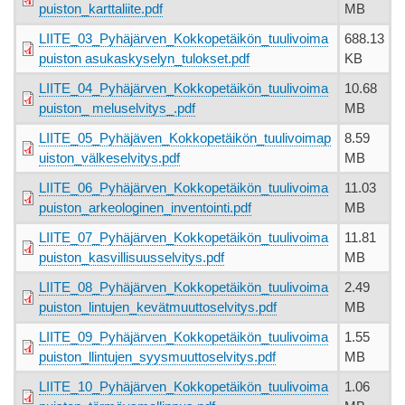
puiston_karttaliite.pdf
MB
LIITE_03_Pyhäjärven_Kokkopetäikön_tuulivoima
688.13
puiston asukaskyselyn_tulokset.pdf
KB
LIITE_04_Pyhäjärven_Kokkopetäikön_tuulivoima
10.68
puiston_ meluselvitys_.pdf
MB
LIITE_05_Pyhäjäven_Kokkopetäikön_tuulivoimap
8.59
uiston_välkeselvitys.pdf
MB
LIITE_06_Pyhäjärven_Kokkopetäikön_tuulivoima
11.03
puiston_arkeologinen_inventointi.pdf
MB
LIITE_07_Pyhäjärven_Kokkopetäikön_tuulivoima
11.81
puiston_kasvillisuusselvitys.pdf
MB
LIITE_08_Pyhäjärven_Kokkopetäikön_tuulivoima
2.49
puiston_lintujen_kevätmuuttoselvitys.pdf
MB
LIITE_09_Pyhäjärven_Kokkopetäikön_tuulivoima
1.55
puiston_llintujen_syysmuuttoselvitys.pdf
MB
LIITE_10_Pyhäjärven_Kokkopetäikön_tuulivoima
1.06