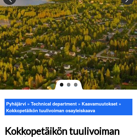
Pyhäjärvi
Technical department
Kaavamuutokset
Breadcrumb
Kokkopetäikön tuulivoiman osayleiskaava
Kokkopetäikön tuulivoiman