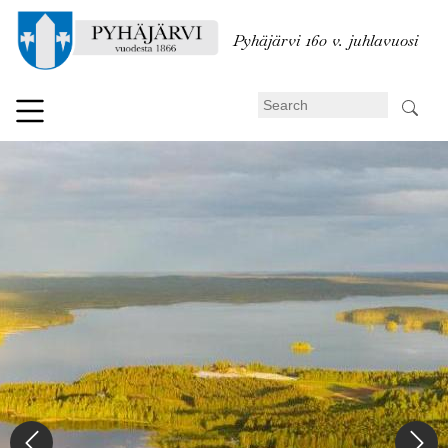
Skip
to
Pyhäjärvi 160 v. juhlavuosi
main
content
Search