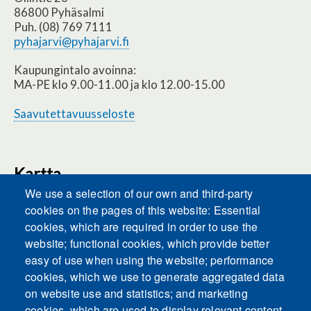
86800 Pyhäsalmi
Puh. (08) 769 7111
pyhajarvi@pyhajarvi.fi
Kaupungintalo avoinna:
MA-PE klo 9.00-11.00 ja klo 12.00-15.00
Saavutettavuusseloste
Kartta
We use a selection of our own and third-party
cookies on the pages of this website: Essential
cookies, which are required in order to use the
This content is blocked because Embeds
website; functional cookies, which provide better
cookies have not been accepted.
easy of use when using the website; performance
cookies, which we use to generate aggregated data
ACCEPT ALL COOKIES
on website use and statistics; and marketing
cookies, which are used to display relevant content