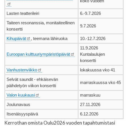
koko vuoden
Lasten teatterileiri
6.-9.7.2026
Taiteen resonanssia, monitaiteellinen
9.7.2026
konsertti
Kihupäivät
, teemana lähiruoka
10.-12.7.2026
11.9.2026
Euroopan kulttuuriympäristöpäivät
Kuntalaulujen
konsertti
Vanhustenviikko
lokakuussa vko 41
Selvät saundit - ehkäisevän
marraskuussa vko 45
päihdetyön viikon konsertti
Valon kuukausi
marraskuu
Joulunavaus
27.11.2026
Itsenäisyyspäivä
6.12.2026
Kerrothan omista Oulu2026 vuoden tapahtumistasi