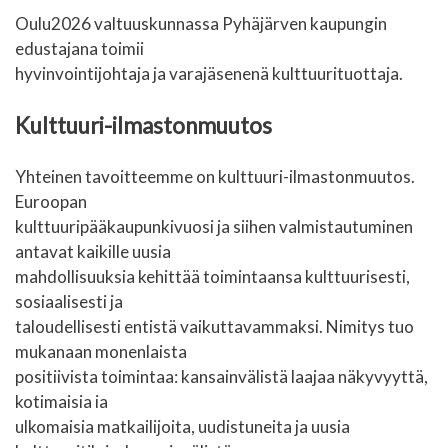
Oulu2026 valtuuskunnassa Pyhäjärven kaupungin
edustajana toimii
hyvinvointijohtaja ja varajäsenenä kulttuurituottaja.
Kulttuuri-ilmastonmuutos
Yhteinen tavoitteemme on kulttuuri-ilmastonmuutos.
Euroopan
kulttuuripääkaupunkivuosi ja siihen valmistautuminen
antavat kaikille uusia
mahdollisuuksia kehittää toimintaansa kulttuurisesti,
sosiaalisesti ja
taloudellisesti entistä vaikuttavammaksi. Nimitys tuo
mukanaan monenlaista
positiivista toimintaa: kansainvälistä laajaa näkyvyyttä,
kotimaisia ia
ulkomaisia matkailijoita, uudistuneita ja uusia