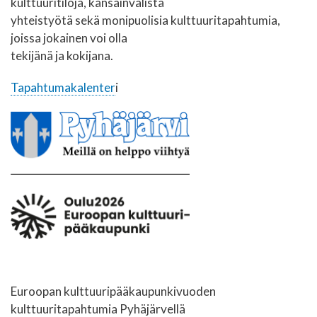
kulttuuritiloja, kansainvälistä
yhteistyötä sekä monipuolisia kulttuuritapahtumia,
joissa jokainen voi olla
tekijänä ja kokijana.
Tapahtumakalenter
i
Euroopan kulttuuripääkaupunkivuoden
kulttuuritapahtumia Pyhäjärvellä