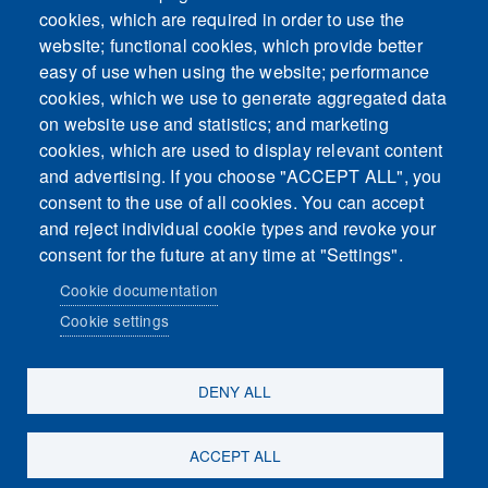
cookies, which are required in order to use the
This content is blocked because Embeds
website; functional cookies, which provide better
cookies have not been accepted.
easy of use when using the website; performance
cookies, which we use to generate aggregated data
ACCEPT ALL COOKIES
on website use and statistics; and marketing
cookies, which are used to display relevant content
and advertising. If you choose "ACCEPT ALL", you
Only accept Embeds cookies
consent to the use of all cookies. You can accept
and reject individual cookie types and revoke your
consent for the future at any time at "Settings".
Cookie documentation
Cookie settings
Sosiaalinen media
DENY ALL
ACCEPT ALL
Evästeasetukset