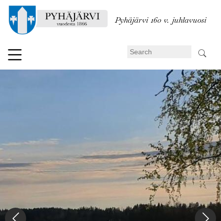
Skip
to
Pyhäjärvi 160 v. juhlavuosi
main
content
Search