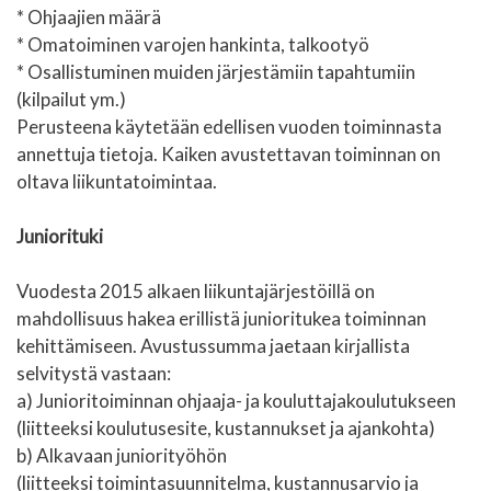
* Ohjaajien määrä
* Omatoiminen varojen hankinta, talkootyö
* Osallistuminen muiden järjestämiin tapahtumiin
(kilpailut ym.)
Perusteena käytetään edellisen vuoden toiminnasta
annettuja tietoja. Kaiken avustettavan toiminnan on
oltava liikuntatoimintaa.
Juniorituki
Vuodesta 2015 alkaen liikuntajärjestöillä on
mahdollisuus hakea erillistä junioritukea toiminnan
kehittämiseen. Avustussumma jaetaan kirjallista
selvitystä vastaan:
a) Junioritoiminnan ohjaaja- ja kouluttajakoulutukseen
(liitteeksi koulutusesite, kustannukset ja ajankohta)
b) Alkavaan juniorityöhön
(liitteeksi toimintasuunnitelma, kustannusarvio ja