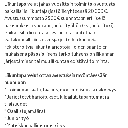
Liikuntapalvelut jakaa vuosittain toiminta-avustusta
paikallisille liikuntajärjestöille yhteensä 20 000 €.
Avustussummasta 2500 € suunnataan erillisellä
hakemuksella suoraan juniorityöhön (ks. juniorituki).
Paikallisilla liikuntajärjestöillä tarkoitetaan
valtakunnallisiin keskusjärjestöihin kuuluvia
rekisteröityjä liikuntajärjestöjä, joiden sääntöjen
mukaisena pääasiallisena tarkoituksena on liikunnan
järjestäminen tai muu liikuntaa edistävä toiminta.
Liikuntapalvelut ottaa avustuksia myöntäessään
huomioon
* Toiminnan laatu, laajuus, monipuolisuus ja näkyvyys
* Järjestetyt harjoitukset, kilpailut, tapahtumat ja
tilaisuudet
* Osallistujamäärät
* Juniorityö
* Yhteiskunnallinen merkitys