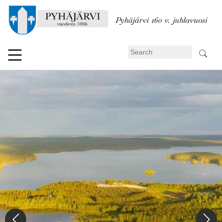
Skip
to
Pyhäjärvi 160 v. juhlavuosi
main
content
Search