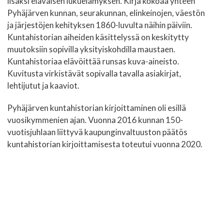
lisäksi eläväisen lukuelämyksen. Kirja kokoaa yhteen
Pyhäjärven kunnan, seurakunnan, elinkeinojen, väestön
ja järjestöjen kehityksen 1860-luvulta näihin päiviin.
Kuntahistorian aiheiden käsittelyssä on keskitytty
muutoksiin sopivilla yksityiskohdilla maustaen.
Kuntahistoriaa elävöittää runsas kuva-aineisto.
Kuvitusta virkistävät sopivalla tavalla asiakirjat,
lehtijutut ja kaaviot.
Pyhäjärven kuntahistorian kirjoittaminen oli esillä
vuosikymmenien ajan. Vuonna 2016 kunnan 150-
vuotisjuhlaan liittyvä kaupunginvaltuuston päätös
kuntahistorian kirjoittamisesta toteutui vuonna 2020.