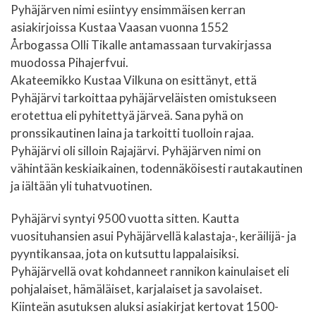
Pyhäjärven nimi esiintyy ensimmäisen kerran
asiakirjoissa Kustaa Vaasan vuonna 1552
Årbogassa Olli Tikalle antamassaan turvakirjassa
muodossa Pihajerfvui.
Akateemikko Kustaa Vilkuna on esittänyt, että
Pyhäjärvi tarkoittaa pyhäjärveläisten omistukseen
erotettua eli pyhitettyä järveä. Sana pyhä on
pronssikautinen laina ja tarkoitti tuolloin rajaa.
Pyhäjärvi oli silloin Rajajärvi. Pyhäjärven nimi on
vähintään keskiaikainen, todennäköisesti rautakautinen
ja iältään yli tuhatvuotinen.
Pyhäjärvi syntyi 9500 vuotta sitten. Kautta
vuosituhansien asui Pyhäjärvellä kalastaja-, keräilijä- ja
pyyntikansaa, jota on kutsuttu lappalaisiksi.
Pyhäjärvellä ovat kohdanneet rannikon kainulaiset eli
pohjalaiset, hämäläiset, karjalaiset ja savolaiset.
Kiinteän asutuksen aluksi asiakirjat kertovat 1500-