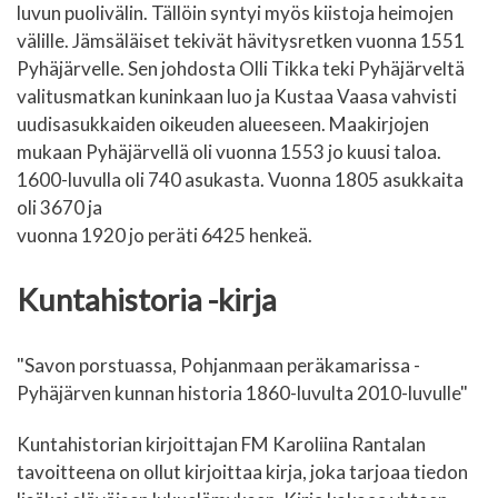
luvun puolivälin. Tällöin syntyi myös kiistoja heimojen
välille. Jämsäläiset tekivät hävitysretken vuonna 1551
Pyhäjärvelle. Sen johdosta Olli Tikka teki Pyhäjärveltä
valitusmatkan kuninkaan luo ja Kustaa Vaasa vahvisti
uudisasukkaiden oikeuden alueeseen. Maakirjojen
mukaan Pyhäjärvellä oli vuonna 1553 jo kuusi taloa.
1600-luvulla oli 740 asukasta. Vuonna 1805 asukkaita
oli 3670 ja
vuonna 1920 jo peräti 6425 henkeä.
Kuntahistoria -kirja
"Savon porstuassa, Pohjanmaan peräkamarissa -
Pyhäjärven kunnan historia 1860-luvulta 2010-luvulle"
Kuntahistorian kirjoittajan FM Karoliina Rantalan
tavoitteena on ollut kirjoittaa kirja, joka tarjoaa tiedon