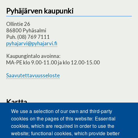
Pyhäjärven kaupunki
Ollintie 26
86800 Pyhäsalmi
Puh. (08) 769 7111
pyhajarvi@pyhajarvi.fi
Kaupungintalo avoinna:
MA-PE klo 9.00-11.00 ja klo 12.00-15.00
Saavutettavuusseloste
Kartta
We use a selection of our own and third-party
cookies on the pages of this website: Essential
cookies, which are required in order to use the
This content is blocked because Embeds
website; functional cookies, which provide better
cookies have not been accepted.