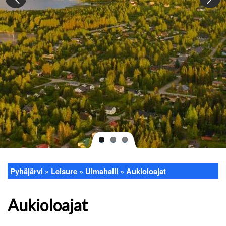
Pyhäjärvi
Leisure
Uimahalli
Aukioloajat
Breadcrumb
Aukioloajat