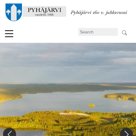
Skip
to
Pyhäjärvi 160 v. juhlavuosi
main
content
Search