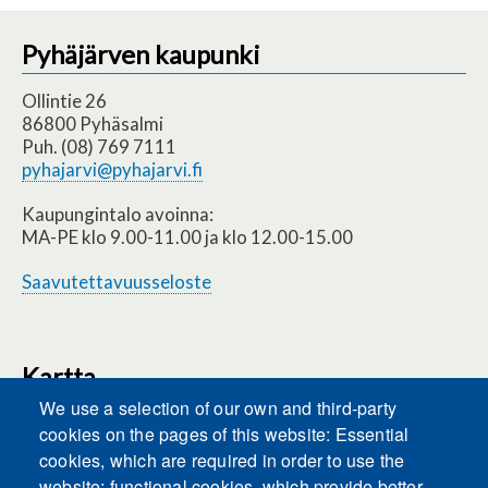
Pyhäjärven kaupunki
Ollintie 26
86800 Pyhäsalmi
Puh. (08) 769 7111
pyhajarvi@pyhajarvi.fi
Kaupungintalo avoinna:
MA-PE klo 9.00-11.00 ja klo 12.00-15.00
Saavutettavuusseloste
Kartta
We use a selection of our own and third-party
cookies on the pages of this website: Essential
cookies, which are required in order to use the
This content is blocked because Embeds
website; functional cookies, which provide better