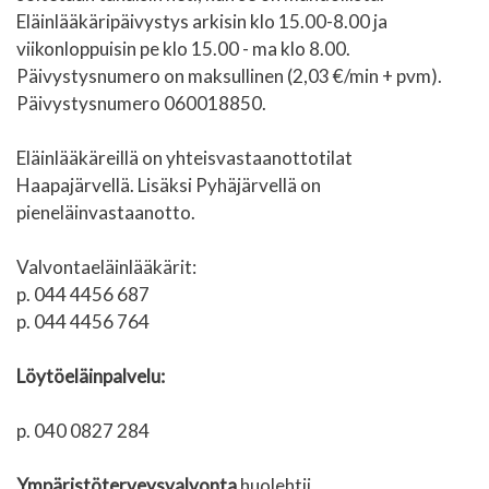
Eläinlääkäripäivystys arkisin klo 15.00-8.00 ja
viikonloppuisin pe klo 15.00 - ma klo 8.00.
Päivystysnumero on maksullinen (2,03 €/min + pvm).
Päivystysnumero 060018850.
Eläinlääkäreillä on yhteisvastaanottotilat
Haapajärvellä. Lisäksi Pyhäjärvellä on
pieneläinvastaanotto.
Valvontaeläinlääkärit:
p. 044 4456 687
p. 044 4456 764
Löytöeläinpalvelu:
p. 040 0827 284
Ympäristöterveysvalvonta
huolehtii