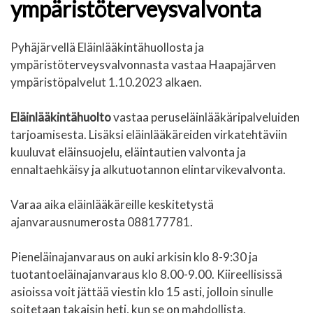
ympäristöterveysvalvonta
Pyhäjärvellä Eläinlääkintähuollosta ja
ympäristöterveysvalvonnasta vastaa Haapajärven
ympäristöpalvelut 1.10.2023 alkaen.
Eläinlääkintähuolto
vastaa peruseläinlääkäripalveluiden
tarjoamisesta. Lisäksi eläinlääkäreiden virkatehtäviin
kuuluvat eläinsuojelu, eläintautien valvonta ja
ennaltaehkäisy ja alkutuotannon elintarvikevalvonta.
Varaa aika eläinlääkäreille keskitetystä
ajanvarausnumerosta 088177781.
Pieneläinajanvaraus on auki arkisin klo 8-9:30 ja
tuotantoeläinajanvaraus klo 8.00-9.00. Kiireellisissä
asioissa voit jättää viestin klo 15 asti, jolloin sinulle
soitetaan takaisin heti, kun se on mahdollista.