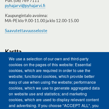
Puh. (08) 769 7111
pyhajarvi@pyhajarvi.fi
Kaupungintalo avoinna:
MA-PE klo 9.00-11.00 ja klo 12.00-15.00
Saavutettavuusseloste
Kartta
We use a selection of our own and third-party
cookies on the pages of this website: Essential
cookies, which are required in order to use the
This content is blocked because Embeds
website; functional cookies, which provide better
cookies have not been accepted.
easy of use when using the website; performance
cookies, which we use to generate aggregated data
ACCEPT ALL COOKIES
on website use and statistics; and marketing
cookies, which are used to display relevant content
and advertising. If you choose "ACCEPT ALL", you
Only accept Embeds cookies