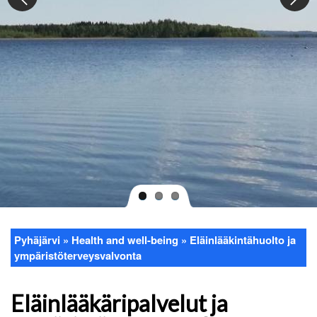
Pyhäjärvi
Health and well-being
Eläinlääkintähuolto ja
Breadcrumb
ympäristöterveysvalvonta
Eläinlääkäripalvelut ja