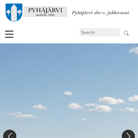
Skip
to
Pyhäjärvi 160 v. juhlavuosi
main
content
Search