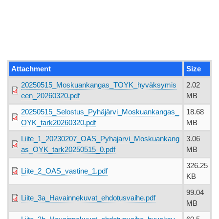
Attachment
Size
20250515_Moskuankangas_TOYK_hyväksymis
2.02
een_20260320.pdf
MB
20250515_Selostus_Pyhäjärvi_Moskuankangas_
18.68
OYK_tark20260320.pdf
MB
Liite_1_20230207_OAS_Pyhajarvi_Moskuankang
3.06
as_OYK_tark20250515_0.pdf
MB
326.25
Liite_2_OAS_vastine_1.pdf
KB
99.04
Liite_3a_Havainnekuvat_ehdotusvaihe.pdf
MB