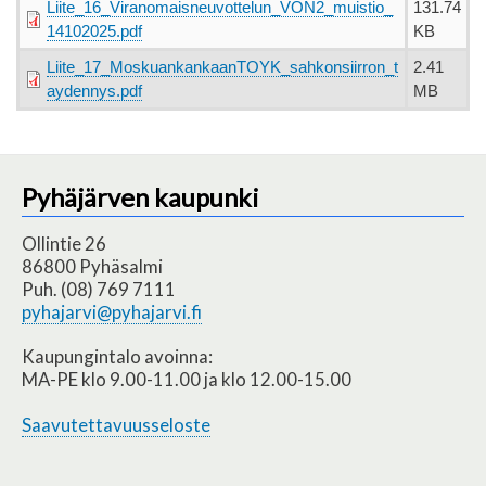
Liite_16_Viranomaisneuvottelun_VON2_muistio_
131.74
14102025.pdf
KB
Liite_17_MoskuankankaanTOYK_sahkonsiirron_t
2.41
aydennys.pdf
MB
Pyhäjärven kaupunki
Ollintie 26
86800 Pyhäsalmi
Puh. (08) 769 7111
pyhajarvi@pyhajarvi.fi
Kaupungintalo avoinna:
MA-PE klo 9.00-11.00 ja klo 12.00-15.00
Saavutettavuusseloste