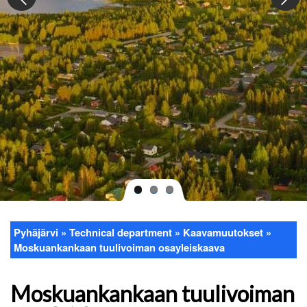
Pyhäjärvi
Technical department
Kaavamuutokset
Breadcrumb
Moskuankankaan tuulivoiman osayleiskaava
Moskuankankaan tuulivoiman