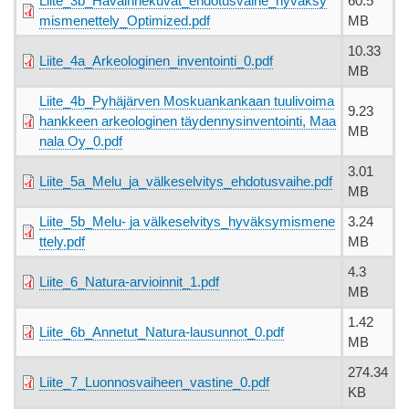
Liite_3b_Havainnekuvat_ehdotusvaihe_hyvaksy
60.5
mismenettely_Optimized.pdf
MB
10.33
Liite_4a_Arkeologinen_inventointi_0.pdf
MB
Liite_4b_Pyhäjärven Moskuankankaan tuulivoima
9.23
hankkeen arkeologinen täydennysinventointi, Maa
MB
nala Oy_0.pdf
3.01
Liite_5a_Melu_ja_välkeselvitys_ehdotusvaihe.pdf
MB
Liite_5b_Melu- ja välkeselvitys_hyväksymismene
3.24
ttely.pdf
MB
4.3
Liite_6_Natura-arvioinnit_1.pdf
MB
1.42
Liite_6b_Annetut_Natura-lausunnot_0.pdf
MB
274.34
Liite_7_Luonnosvaiheen_vastine_0.pdf
KB