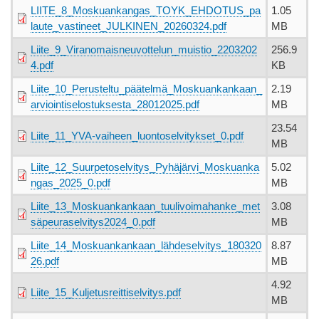
LIITE_8_Moskuankangas_TOYK_EHDOTUS_pa
1.05
laute_vastineet_JULKINEN_20260324.pdf
MB
Liite_9_Viranomaisneuvottelun_muistio_2203202
256.9
4.pdf
KB
Liite_10_Perusteltu_päätelmä_Moskuankankaan_
2.19
arviointiselostuksesta_28012025.pdf
MB
23.54
Liite_11_YVA-vaiheen_luontoselvitykset_0.pdf
MB
Liite_12_Suurpetoselvitys_Pyhäjärvi_Moskuanka
5.02
ngas_2025_0.pdf
MB
Liite_13_Moskuankankaan_tuulivoimahanke_met
3.08
säpeuraselvitys2024_0.pdf
MB
Liite_14_Moskuankankaan_lähdeselvitys_180320
8.87
26.pdf
MB
4.92
Liite_15_Kuljetusreittiselvitys.pdf
MB