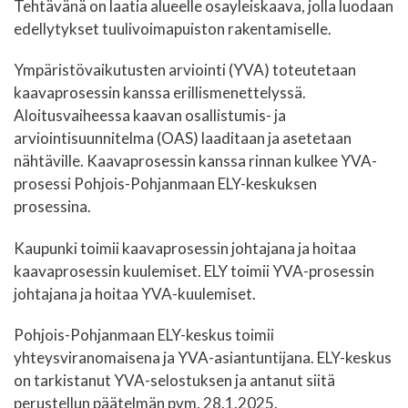
Tehtävänä on laatia alueelle osayleiskaava, jolla luodaan
edellytykset tuulivoimapuiston rakentamiselle.
Ympäristövaikutusten arviointi (YVA) toteutetaan
kaavaprosessin kanssa erillismenettelyssä.
Aloitusvaiheessa kaavan osallistumis- ja
arviointisuunnitelma (OAS) laaditaan ja asetetaan
nähtäville. Kaavaprosessin kanssa rinnan kulkee YVA-
prosessi Pohjois-Pohjanmaan ELY-keskuksen
prosessina.
Kaupunki toimii kaavaprosessin johtajana ja hoitaa
kaavaprosessin kuulemiset. ELY toimii YVA-prosessin
johtajana ja hoitaa YVA-kuulemiset.
Pohjois-Pohjanmaan ELY-keskus toimii
yhteysviranomaisena ja YVA-asiantuntijana. ELY-keskus
on tarkistanut YVA-selostuksen ja antanut siitä
perustellun päätelmän pvm. 28.1.2025.