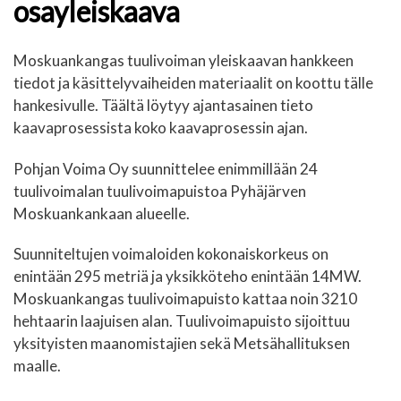
osayleiskaava
Moskuankangas tuulivoiman yleiskaavan hankkeen
tiedot ja käsittelyvaiheiden materiaalit on koottu tälle
hankesivulle. Täältä löytyy ajantasainen tieto
kaavaprosessista koko kaavaprosessin ajan.
Pohjan Voima Oy suunnittelee enimmillään 24
tuulivoimalan tuulivoimapuistoa Pyhäjärven
Moskuankankaan alueelle.
Suunniteltujen voimaloiden kokonaiskorkeus on
enintään 295 metriä ja yksikköteho enintään 14MW.
Moskuankangas tuulivoimapuisto kattaa noin 3210
hehtaarin laajuisen alan. Tuulivoimapuisto sijoittuu
yksityisten maanomistajien sekä Metsähallituksen
maalle.