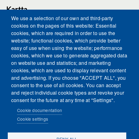
Kartta
We use a selection of our own and third-party
cookies on the pages of this website: Essential
cookies, which are required in order to use the
This content is blocked because Embeds
website; functional cookies, which provide better
cookies have not been accepted.
easy of use when using the website; performance
cookies, which we use to generate aggregated data
ACCEPT ALL COOKIES
on website use and statistics; and marketing
cookies, which are used to display relevant content
and advertising. If you choose "ACCEPT ALL", you
Only accept Embeds cookies
consent to the use of all cookies. You can accept
and reject individual cookie types and revoke your
consent for the future at any time at "Settings".
Cookie documentation
Cookie settings
Sosiaalinen media
DENY ALL