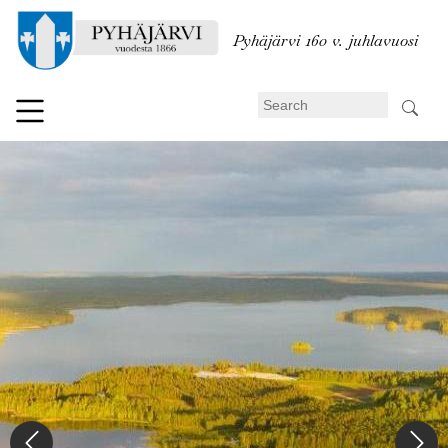
Skip
to
Pyhäjärvi 160 v. juhlavuosi
main
content
Search