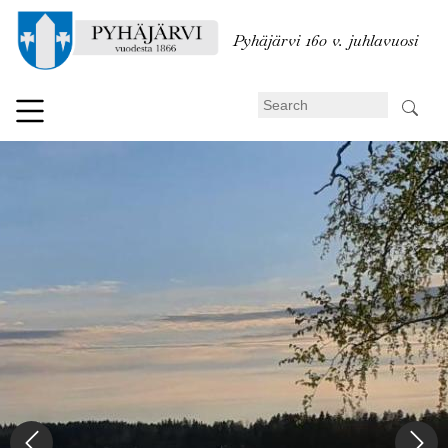
Skip
to
Pyhäjärvi 160 v. juhlavuosi
main
content
Search