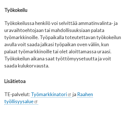
Työkokeilu
Työkokeilussa henkilö voi selvittää ammatinvalinta- ja
uravaihtoehtojaan tai mahdollisuuksiaan palata
työmarkkinoille. Työpaikalla toteutettavan työkokeilun
avulla voit saada jalkasi työpaikan oven väliin, kun
palaat työmarkkinoille tai olet aloittamassa uraasi.
Työkokeilun aikana saat työttömyysetuutta ja voit
saada kulukorvausta.
Lisätietoa
TE-palvelut:
Työmarkkinatori
ja
Raahen
työllisyysalue