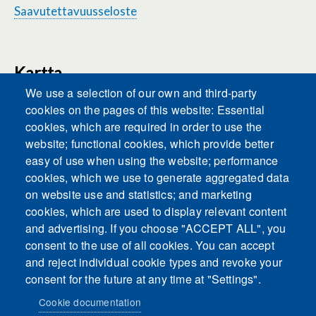
Saavutettavuusseloste
Kartta
We use a selection of our own and third-party
cookies on the pages of this website: Essential
cookies, which are required in order to use the
This content is blocked because Embeds
website; functional cookies, which provide better
cookies have not been accepted.
easy of use when using the website; performance
cookies, which we use to generate aggregated data
ACCEPT ALL COOKIES
on website use and statistics; and marketing
cookies, which are used to display relevant content
and advertising. If you choose "ACCEPT ALL", you
Only accept Embeds cookies
consent to the use of all cookies. You can accept
and reject individual cookie types and revoke your
consent for the future at any time at "Settings".
Cookie documentation