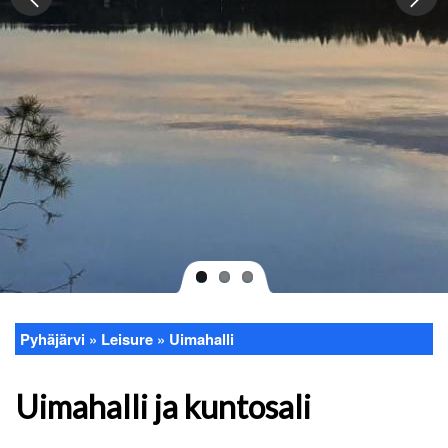
Pyhäjärvi
Leisure
Uimahalli
Breadcrumb
Uimahalli ja kuntosali