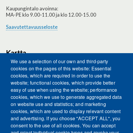
Kaupungintalo avoinna:
MA-PE klo 9.00-11.00 ja klo 12.00-15.00
Saavutettavuusseloste
Kartta
We use a selection of our own and third-party
cookies on the pages of this website: Essential
cookies, which are required in order to use the
This content is blocked because Embeds
website; functional cookies, which provide better
cookies have not been accepted.
easy of use when using the website; performance
cookies, which we use to generate aggregated data
ACCEPT ALL COOKIES
on website use and statistics; and marketing
cookies, which are used to display relevant content
and advertising. If you choose "ACCEPT ALL", you
Only accept Embeds cookies
consent to the use of all cookies. You can accept
and reject individual cookie types and revoke your