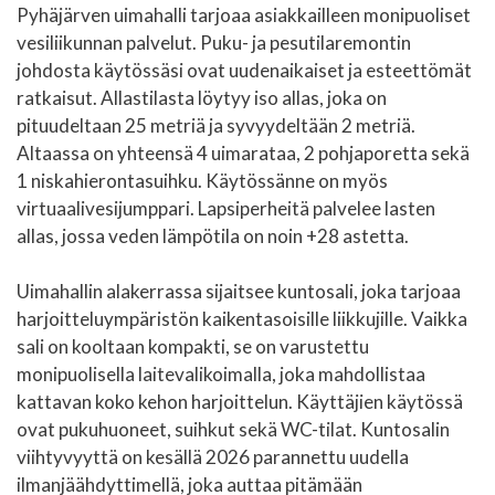
Pyhäjärven uimahalli tarjoaa asiakkailleen monipuoliset
vesiliikunnan palvelut. Puku- ja pesutilaremontin
johdosta käytössäsi ovat uudenaikaiset ja esteettömät
ratkaisut. Allastilasta löytyy iso allas, joka on
pituudeltaan 25 metriä ja syvyydeltään 2 metriä.
Altaassa on yhteensä 4 uimarataa, 2 pohjaporetta sekä
1 niskahierontasuihku. Käytössänne on myös
virtuaalivesijumppari. Lapsiperheitä palvelee lasten
allas, jossa veden lämpötila on noin +28 astetta.
Uimahallin alakerrassa sijaitsee kuntosali, joka tarjoaa
harjoitteluympäristön kaikentasoisille liikkujille. Vaikka
sali on kooltaan kompakti, se on varustettu
monipuolisella laitevalikoimalla, joka mahdollistaa
kattavan koko kehon harjoittelun. Käyttäjien käytössä
ovat pukuhuoneet, suihkut sekä WC-tilat. Kuntosalin
viihtyvyyttä on kesällä 2026 parannettu uudella
ilmanjäähdyttimellä, joka auttaa pitämään