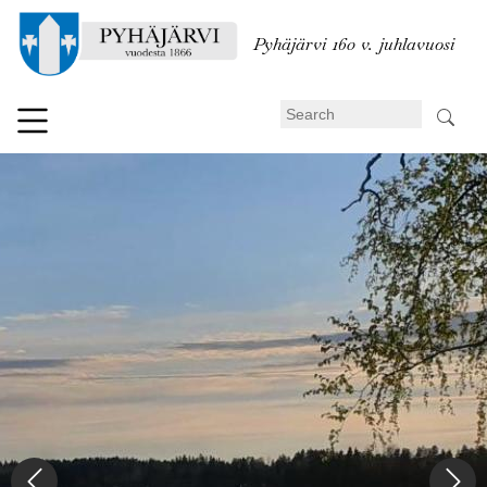
Skip
to
Pyhäjärvi 160 v. juhlavuosi
main
content
Search