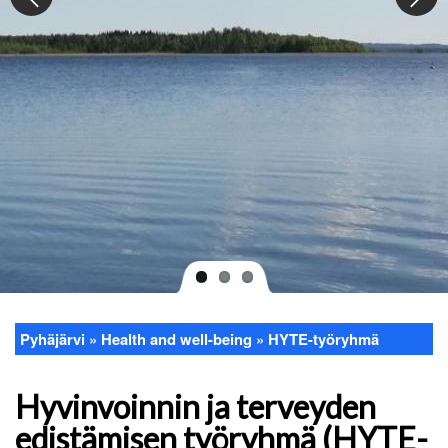
Pyhäjärvi
Health and well-being
HYTE-työryhmä
Breadcrumb
Hyvinvoinnin ja terveyden
edistämisen työryhmä (HYTE-