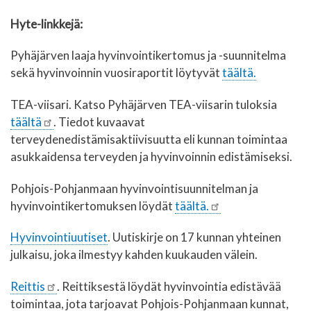
Hyte-linkkejä:
Pyhäjärven laaja hyvinvointikertomus ja -suunnitelma
sekä hyvinvoinnin vuosiraportit löytyvät
täältä.
TEA-viisari.
Katso Pyhäjärven TEA-viisarin tuloksia
täältä
. Tiedot kuvaavat
terveydenedistämisaktiivisuutta eli kunnan toimintaa
asukkaidensa terveyden ja hyvinvoinnin edistämiseksi.
Pohjois-Pohjanmaan hyvinvointisuunnitelman ja
hyvinvointikertomuksen löydät
täältä.
Hyvinvointiuutiset
. Uutiskirje on 17 kunnan yhteinen
julkaisu, joka ilmestyy kahden kuukauden välein.
Reittis
. Reittiksestä löydät hyvinvointia edistävää
toimintaa, jota tarjoavat Pohjois-​Pohjanmaan kunnat,