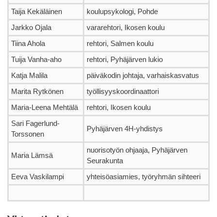
Taija Kekäläinen
koulupsykologi, Pohde
Jarkko Ojala
vararehtori, Ikosen koulu
Tiina Ahola
rehtori, Salmen koulu
Tuija Vanha-aho
rehtori, Pyhäjärven lukio
Katja Malila
päiväkodin johtaja, varhaiskasvatus
Marita Rytkönen
työllisyyskoordinaattori
Maria-Leena Mehtälä
rehtori, Ikosen koulu
Sari Fagerlund-
Pyhäjärven 4H-yhdistys
Torssonen
nuorisotyön ohjaaja, Pyhäjärven
Maria Lämsä
Seurakunta
Eeva Vaskilampi
yhteisöasiamies, työryhmän sihteeri