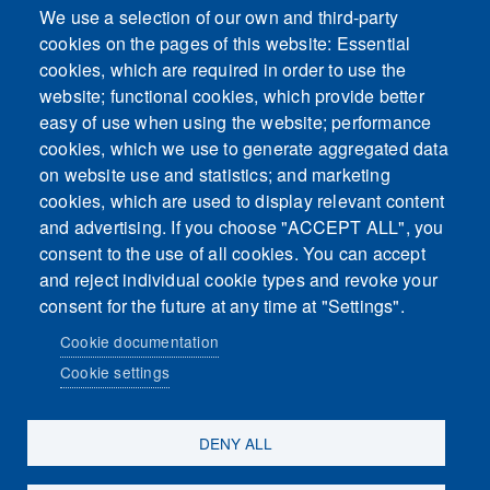
We use a selection of our own and third-party
cookies on the pages of this website: Essential
cookies, which are required in order to use the
This content is blocked because Embeds
website; functional cookies, which provide better
cookies have not been accepted.
easy of use when using the website; performance
cookies, which we use to generate aggregated data
ACCEPT ALL COOKIES
on website use and statistics; and marketing
cookies, which are used to display relevant content
and advertising. If you choose "ACCEPT ALL", you
Only accept Embeds cookies
consent to the use of all cookies. You can accept
and reject individual cookie types and revoke your
consent for the future at any time at "Settings".
Cookie documentation
Cookie settings
Sosiaalinen media
DENY ALL