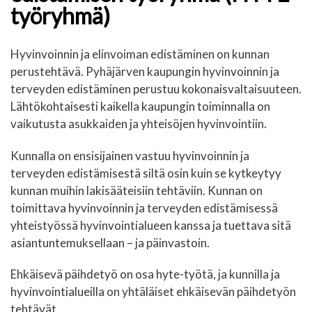
työryhmä)
Hyvinvoinnin ja elinvoiman edistäminen on kunnan
perustehtävä. Pyhäjärven kaupungin hyvinvoinnin ja
terveyden edistäminen perustuu kokonaisvaltaisuuteen.
Lähtökohtaisesti kaikella kaupungin toiminnalla on
vaikutusta asukkaiden ja yhteisöjen hyvinvointiin.
Kunnalla on ensisijainen vastuu hyvinvoinnin ja
terveyden edistämisestä siltä osin kuin se kytkeytyy
kunnan muihin lakisääteisiin tehtäviin. Kunnan on
toimittava hyvinvoinnin ja terveyden edistämisessä
yhteistyössä hyvinvointialueen kanssa ja tuettava sitä
asiantuntemuksellaan – ja päinvastoin.
Ehkäisevä päihdetyö on osa hyte-työtä, ja kunnilla ja
hyvinvointialueilla on yhtäläiset ehkäisevän päihdetyön
tehtävät.