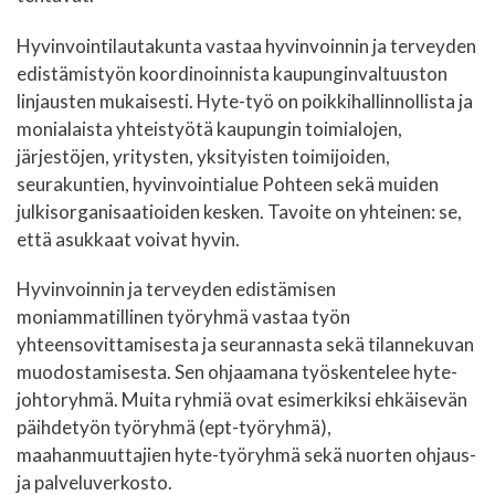
Hyvinvointilautakunta vastaa hyvinvoinnin ja terveyden
edistämistyön koordinoinnista kaupunginvaltuuston
linjausten mukaisesti. Hyte-työ on poikkihallinnollista ja
monialaista yhteistyötä kaupungin toimialojen,
järjestöjen, yritysten, yksityisten toimijoiden,
seurakuntien, hyvinvointialue Pohteen sekä muiden
julkisorganisaatioiden kesken. Tavoite on yhteinen: se,
että asukkaat voivat hyvin.
Hyvinvoinnin ja terveyden edistämisen
moniammatillinen työryhmä vastaa työn
yhteensovittamisesta ja seurannasta sekä tilannekuvan
muodostamisesta. Sen ohjaamana työskentelee hyte-
johtoryhmä. Muita ryhmiä ovat esimerkiksi ehkäisevän
päihdetyön työryhmä (ept-työryhmä),
maahanmuuttajien hyte-työryhmä sekä nuorten ohjaus-
ja palveluverkosto.