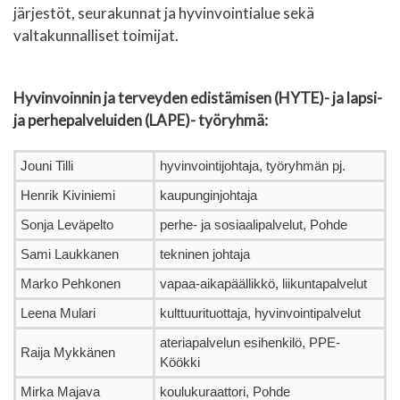
järjestöt, seurakunnat ja hyvinvointialue sekä
valtakunnalliset toimijat.
Hyvinvoinnin ja terveyden edistämisen (HYTE)- ja lapsi-
ja perhepalveluiden (LAPE)- työryhmä:
Jouni Tilli
hyvinvointijohtaja, työryhmän pj.
Henrik Kiviniemi
kaupunginjohtaja
Sonja Leväpelto
perhe- ja sosiaalipalvelut, Pohde
Sami Laukkanen
tekninen johtaja
Marko Pehkonen
vapaa-aikapäällikkö, liikuntapalvelut
Leena Mulari
kulttuurituottaja, hyvinvointipalvelut
ateriapalvelun esihenkilö, PPE-
Raija Mykkänen
Köökki
Mirka Majava
koulukuraattori, Pohde