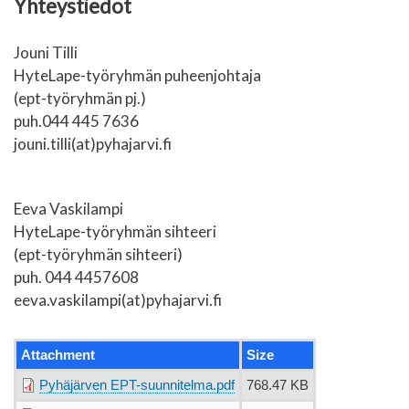
Yhteystiedot
Jouni Tilli
HyteLape-työryhmän puheenjohtaja
(ept-työryhmän pj.)
puh.044 445 7636
jouni.tilli(at)pyhajarvi.fi
Eeva Vaskilampi
HyteLape-työryhmän sihteeri
(ept-työryhmän sihteeri)
puh. 044 4457608
eeva.vaskilampi(at)pyhajarvi.fi
Attachment
Size
Pyhäjärven EPT-suunnitelma.pdf
768.47 KB