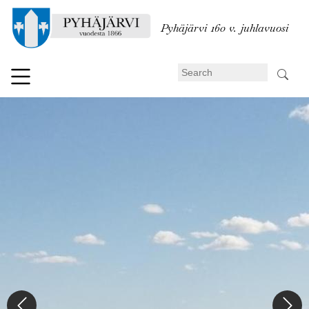
Skip
to
Pyhäjärvi 160 v. juhlavuosi
main
content
Search