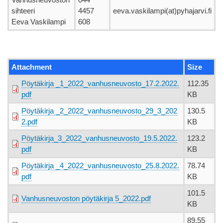
sihteeri
4457
eeva.vaskilampi(at)pyhajarvi.fi
Eeva Vaskilampi
608
Attachment
Size
Pöytäkirja _1_2022_vanhusneuvosto_17.2.2022.
112.35
pdf
KB
Pöytäkirja _2_2022_vanhusneuvosto_29_3_202
130.5
2.pdf
KB
Pöytäkirja_3_2022_vanhusneuvosto_19.5.2022.
123.2
pdf
KB
Pöytäkirja _4_2022_vanhusneuvosto_25.8.2022.
78.74
pdf
KB
101.5
Vanhusneuvoston pöytäkirja 5_2022.pdf
KB
89.55