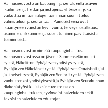
Vanhusneuvosto on kaupungin ja sen alueella asuvien
ikäihmisen ja heidän järjestöjensä yhteiselin, joka
vaikuttaa eri toimialojen toiminnan suunnitteluun,
valmisteluun ja seurantaan. Painopisteenä ovat
ikääntyneen väestön hyvinvointi, terveys, osallisuus,
asuminen, liikkuminen ja suoriutuminen päivittäisistä
toiminnoista.
Vanhusneuvoston nimeää kaupunginhallitus.
Vanhusneuvostossa on jäseniä Suomenselän muisti
ry:stä, Eläkeliiton Pyhäjärven yhdistys ry:stä,
Pyhäjärven Eläkeläiset ry:stä, Pyhäjärven Omaishoitajat
ja läheiset ry:stä, Pyhäjärven Seniorit ry:stä, Pyhäjärven
vanhustenkotiyhdistyksestä ja Pyhäjärven Seurakunnan
diakoniatyöstä. Lisäksi neuvostossa on
kaupunginhallituksen, hyvinvointipalveluiden sekä
teknisten palveluiden edustajat.