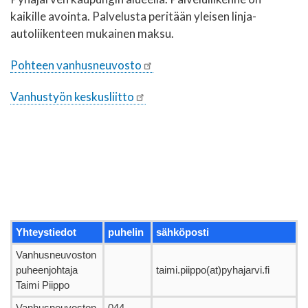
kaikille avointa. Palvelusta peritään yleisen linja-
autoliikenteen mukainen maksu.
Pohteen vanhusneuvosto
Vanhustyön keskusliitto
Yhteystiedot
puhelin
sähköposti
Vanhusneuvoston
puheenjohtaja
taimi.piippo(at)pyhajarvi.fi
Taimi Piippo
Vanhusneuvoston
044