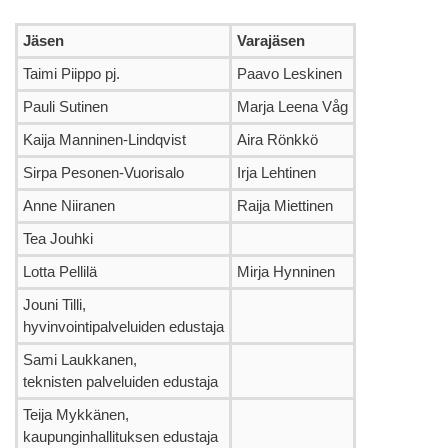
Jäsen
Varajäsen
Taimi Piippo pj.
Paavo Leskinen
Pauli Sutinen
Marja Leena Våg
Kaija Manninen-Lindqvist
Aira Rönkkö
Sirpa Pesonen-Vuorisalo
Irja Lehtinen
Anne Niiranen
Raija Miettinen
Tea Jouhki
Lotta Pellilä
Mirja Hynninen
Jouni Tilli,
hyvinvointipalveluiden edustaja
Sami Laukkanen,
teknisten palveluiden edustaja
Teija Mykkänen,
kaupunginhallituksen edustaja