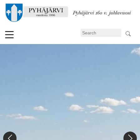
Skip
to
Pyhäjärvi 160 v. juhlavuosi
main
content
Search