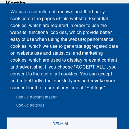
Kartta
We use a selection of our own and third-party
cookies on the pages of this website: Essential
cookies, which are required in order to use the
This content is blocked because Embeds
website; functional cookies, which provide better
cookies have not been accepted.
easy of use when using the website; performance
cookies, which we use to generate aggregated data
ACCEPT ALL COOKIES
on website use and statistics; and marketing
cookies, which are used to display relevant content
and advertising. If you choose "ACCEPT ALL", you
Only accept Embeds cookies
consent to the use of all cookies. You can accept
and reject individual cookie types and revoke your
consent for the future at any time at "Settings".
Cookie documentation
Cookie settings
Sosiaalinen media
DENY ALL