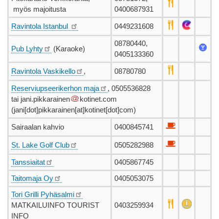
myös majoitusta
0400687931
Ravintola Istanbul
0449231608
08780440,
Pub Lyhty
(Karaoke)
0405133360
Ravintola Vaskikello
,
08780780
Reserviupseerikerhon maja
, 0505536828
tai
jani.pikkarainen
kotinet.com
(
jani[dot]pikkarainen[at]kotinet[dot]com
)
Sairaalan kahvio
0400845741
St. Lake Golf Club
0505282988
Tanssiaitat
0405867745
Taitomaja Oy
0405053075
Tori Grilli Pyhäsalmi
MATKAILUINFO TOURIST
0403259934
INFO