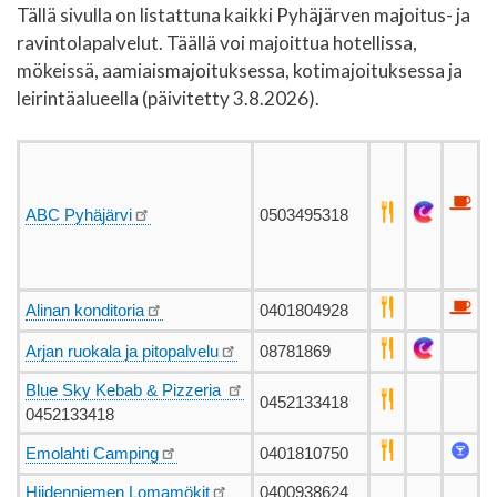
Tällä sivulla on listattuna kaikki Pyhäjärven majoitus- ja
ravintolapalvelut. Täällä voi majoittua hotellissa,
mökeissä, aamiaismajoituksessa, kotimajoituksessa ja
leirintäalueella (päivitetty 3.8.2026).
ABC Pyhäjärvi
0503495318
Alinan konditoria
0401804928
Arjan ruokala ja pitopalvelu
08781869
Blue Sky Kebab & Pizzeria
0452133418
0452133418
Emolahti Camping
0401810750
Hiidenniemen Lomamökit
0400938624