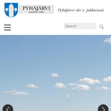
Skip
to
Pyhäjärvi 160 v. juhlavuosi
main
content
Search