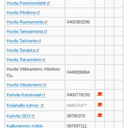
Huvila Parkkisenlahti
Huvila Pilvilinna
Huvila Rauhanranta
0400383296
Huvila Taivaanranta
Huvila Talviranta
Huvila Tanakka
Huvila Tolvanniemi
Huvila Vitikkaniemi, Hiisihovi
0440890884
Oy,
Huvila Väisäsniemi
Kahvila Karnevaali
0400778193
Keilahallin kahvio
0406531077
Kahvila SEO
08780370
Kallioniemen mökki
087697111