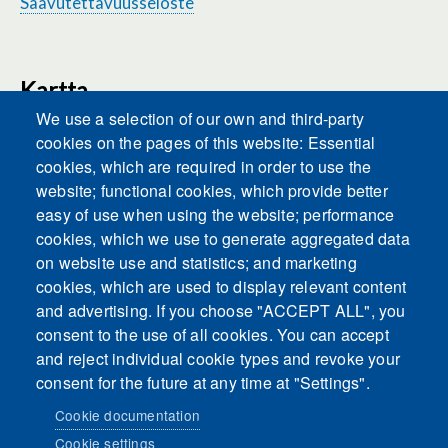
Saavutettavuusseloste
Kartta
We use a selection of our own and third-party
cookies on the pages of this website: Essential
cookies, which are required in order to use the
This content is blocked because Embeds
website; functional cookies, which provide better
cookies have not been accepted.
easy of use when using the website; performance
cookies, which we use to generate aggregated data
ACCEPT ALL COOKIES
on website use and statistics; and marketing
cookies, which are used to display relevant content
and advertising. If you choose "ACCEPT ALL", you
Only accept Embeds cookies
consent to the use of all cookies. You can accept
and reject individual cookie types and revoke your
consent for the future at any time at "Settings".
Cookie documentation
Cookie settings