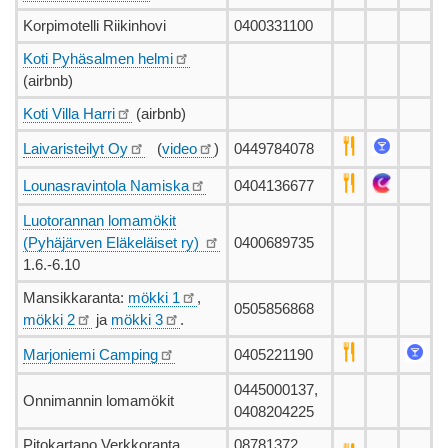
Korpimotelli Riikinhovi
0400331100
Koti Pyhäsalmen helmi
(airbnb)
Koti Villa Harri
(airbnb)
Laivaristeilyt Oy
(
video
)
0449784078
Lounasravintola Namiska
0404136677
Luotorannan lomamökit
(Pyhäjärven Eläkeläiset ry)
0400689735
1.6.-6.10
Mansikkaranta:
mökki 1
,
0505856868
mökki 2
ja
mökki 3
.
Marjoniemi Camping
0405221190
0445000137,
Onnimannin lomamökit
0408204225
Pitokartano Verkkoranta,
08781372,