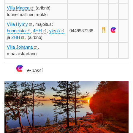
Villa Magea
(aribnb)
tunnelmallinen mökki
Villa Hymy
, majoitus:
huoneisto
,
4HH
,
yksiö
0449987288
ja
2HH
. (airbnb)
Villa Johanna
,
maalaiskartano
= e-passi