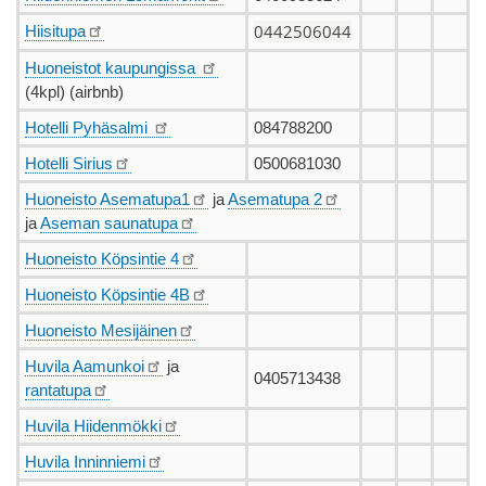
0442506044
Hiisitupa
Huoneistot kaupungissa
(4kpl) (airbnb)
Hotelli Pyhäsalmi
084788200
Hotelli Sirius
0500681030
Huoneisto Asematupa1
ja
Asematupa 2
ja
Aseman saunatupa
Huoneisto Köpsintie 4
Huoneisto Köpsintie 4B
Huoneisto Mesijäinen
Huvila Aamunkoi
ja
0405713438
rantatupa
Huvila Hiidenmökki
Huvila Inninniemi