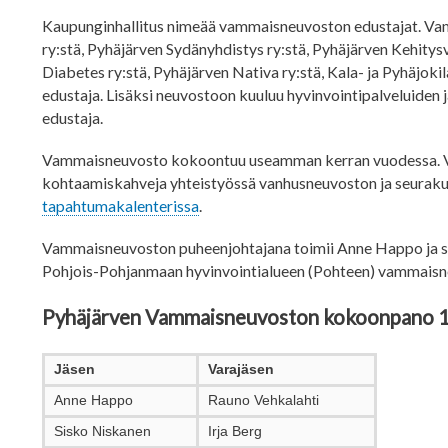
Kaupunginhallitus nimeää vammaisneuvoston edustajat. Va
ry:stä, Pyhäjärven Sydänyhdistys ry:stä, Pyhäjärven Kehitys
Diabetes ry:stä, Pyhäjärven Nativa ry:stä, Kala- ja Pyhäjoki
edustaja. Lisäksi neuvostoon kuuluu hyvinvointipalveluiden 
edustaja.
Vammaisneuvosto kokoontuu useamman kerran vuodessa. Va
kohtaamiskahveja yhteistyössä vanhusneuvoston ja seuraku
tapahtumakalenterissa
.
Vammaisneuvoston puheenjohtajana toimii Anne Happo ja s
Pohjois-Pohjanmaan hyvinvointialueen (Pohteen) vammaisne
Pyhäjärven Vammaisneuvoston kokoonpano 
Jäsen
Varajäsen
Anne Happo
Rauno Vehkalahti
Sisko Niskanen
Irja Berg