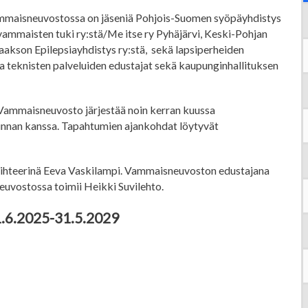
mmaisneuvostossa on jäseniä Pohjois-Suomen syöpäyhdistys
vammaisten tuki ry:stä/Me itse ry Pyhäjärvi, Keski-Pohjan
laakson Epilepsiayhdistys ry:stä, sekä lapsiperheiden
ja teknisten palveluiden edustajat sekä kaupunginhallituksen
mmaisneuvosto järjestää noin kerran kuussa
nnan kanssa. Tapahtumien ajankohdat löytyvät
ihteerinä Eeva Vaskilampi. Vammaisneuvoston edustajana
uvostossa toimii Heikki Suvilehto.
1.6.2025-31.5.2029