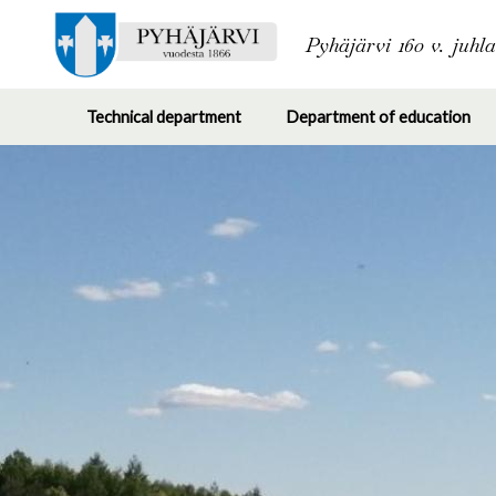
Pyhäjärvi 160 v. juhl
Technical department
Department of education
Toggle
Tog
submenu
su