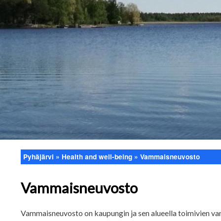
Pyhäjärvi
Health and well-being
Vammaisneuvosto
Breadcrumb
Vammaisneuvosto
Vammaisneuvosto on kaupungin ja sen alueella toimivien vam