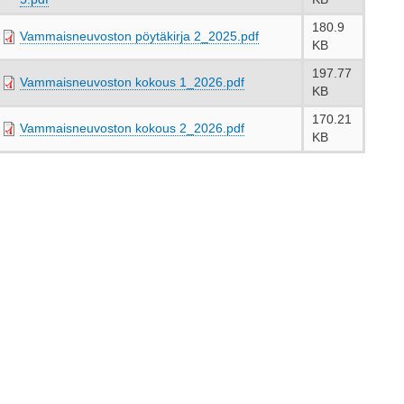
180.9
Vammaisneuvoston pöytäkirja 2_2025.pdf
KB
197.77
Vammaisneuvoston kokous 1_2026.pdf
KB
170.21
Vammaisneuvoston kokous 2_2026.pdf
KB