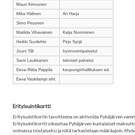
Mauri Kinnunen
Mika Hälinen
Ari Harju
Simo Pesonen
Matilda Vihavainen
Katja Numminen
Heikki Suvilehto
Pirjo Syrjä
Jouni Tilli
hyvinvointipalvelut
Sami Laukkanen
tekniset palvelut
Eeva-Riitta Pappila
kaupunginhallituksen ed.
Eeva Vaskilampi siht.
Erityisuintikortti
Erityisuintikortin tavoitteena on aktivoida Pyhäjärven vamma
Erityisuintikortti oikeuttaa Pyhäjärven kuntalaiset maksu
voimassa toistaiseksi ja niitä tarkastetaan määräajoin. My