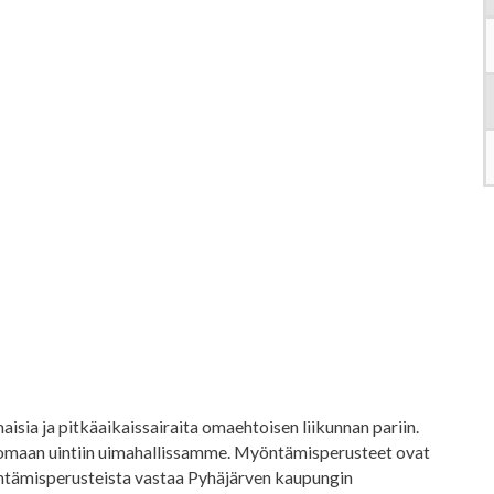
isia ja pitkäaikaissairaita omaehtoisen liikunnan pariin.
ttomaan uintiin uimahallissamme. Myöntämisperusteet ovat
öntämisperusteista vastaa Pyhäjärven kaupungin