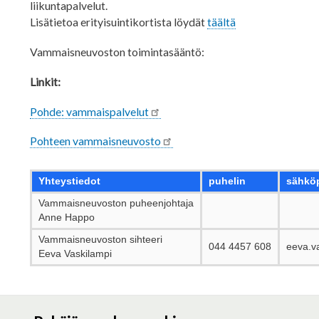
liikuntapalvelut.
Lisätietoa erityisuintikortista löydät
täältä
Vammaisneuvoston toimintasääntö:
Linkit:
Pohde: vammaispalvelut
Pohteen vammaisneuvosto
Yhteystiedot
puhelin
sähkö
Vammaisneuvoston puheenjohtaja
Anne Happo
Vammaisneuvoston sihteeri
044 4457 608
eeva.va
Eeva Vaskilampi