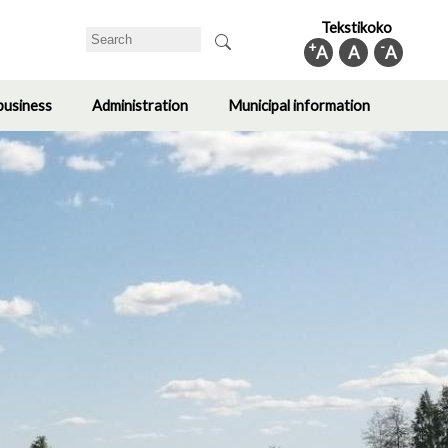
Tekstikoko
Search
+
-
A
A
A
business
Administration
Municipal information
Toggle
Toggle
Toggle
submenu
submenu
submenu