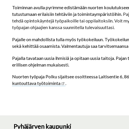
Toiminnan avulla pyrimme edistämään nuorten koulutukseen 
tutustumaan erilaisiin tehtäviin ja toimintaympäristöihin.
Paj
tehdä opintokäyntejä työpaikoille tai oppilaitoksiin. Voit
työpajan ohjaajien kanssa suunnitella tulevaisuuttasi.
Pajalle on mahdollista tulla myös työkokeiluun. Työkokeilu
sekä kehittää osaamista. Valmentautuja saa tarvitsemaansa t
Pajalla tavataan uusia ihmisiä ja opitaan uusia taitoja. P
ajan 
erillisen ohjelman mukaisesti.
Nuorten työpaja Polku sijaitsee osoitteessa Laitisentie 6, 
kuntouttava työtoiminta
.
Pyhäjärven kaupunki