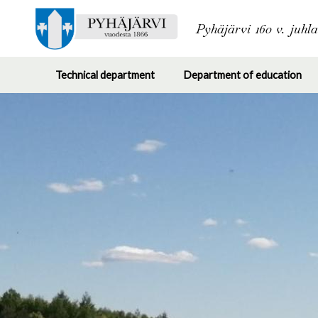
Pyhäjärvi 160 v. juhl
Technical department
Department of education
Toggle
Tog
submenu
su