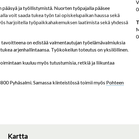
V
pääsyä ja työllistymistä. Nuorten työpajalla pääsee
0
alla voit saada tukea työn tai opiskelupaikan haussa sekä
 myös harjoitella työpaikkahakemuksen laatimista sekä yhdessä
T
M
0
n tavoitteena on edistää valmentautujan työelämävalmiuksia
ukea arjenhallintaansa. Työkokeilun toteutus on yksilöllinen.
toimintaan kuuluu myös tutustumisia, retkiä ja liikuntaa
86800 Pyhäsalmi. Samassa kiinteistössä toimii myös
Pohteen
Kartta