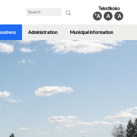
Tekstikoko
Search
+
-
A
A
A
business
Administration
Municipal information
Toggle
Toggle
Toggle
submenu
submenu
submenu