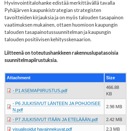
Hyvinvointitalohanke edistää merkittävällä tavalla
Pyhäjärven kaupunkistrategian strategisten
tavoitteiden kirjauksia ja on myös talouden tasapainon
vaatimuksen mukainen, ottaen huomioon kaupungin
talouden tasapainotussuunnitelman ja kaupungin
talouden positiivisen kehitysskenaarion.
Liitteenä on toteutushankkeen rakennuslupatasoisia
suunnitelmapiirustuksia.
Attachment
Size
466.88
- P1 ASEMAPIIRUSTUS.pdf
KB
- P6 JULKISIVUT LÄNTEEN JA POHJOISEE
2.98 MB
N.pdf
- P7 JULKISIVUT ITÄÄN JA ETELÄÄÄN.pdf
2.42 MB
visualisoidut havainnekuvat.pdf
2.3 MB