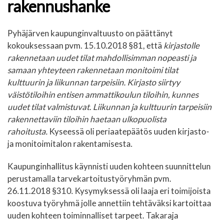
rakennushanke
Pyhäjärven kaupunginvaltuusto on päättänyt
kokouksessaan pvm. 15.10.2018 §81, että
kirjastolle
rakennetaan uudet tilat mahdollisimman nopeasti ja
samaan yhteyteen rakennetaan monitoimi tilat
kulttuurin ja liikunnan tarpeisiin. Kirjasto siirtyy
väistötiloihin entisen ammattikoulun tiloihin, kunnes
uudet tilat valmistuvat. Liikunnan ja kulttuurin tarpeisiin
rakennettaviin tiloihin haetaan ulkopuolista
rahoitusta.
Kyseessä oli periaatepäätös uuden kirjasto-
ja monitoimitalon rakentamisesta.
Kaupunginhallitus käynnisti uuden kohteen suunnittelun
perustamalla tarvekartoitustyöryhmän pvm.
26.11.2018 §310. Kysymyksessä oli laaja eri toimijoista
koostuva työryhmä jolle annettiin tehtäväksi kartoittaa
uuden kohteen toiminnalliset tarpeet. Takaraja