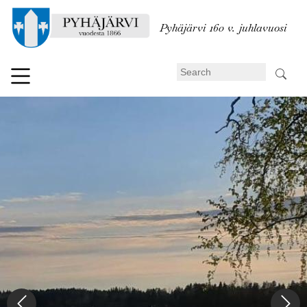
Skip
to
Pyhäjärvi 160 v. juhlavuosi
main
content
Search