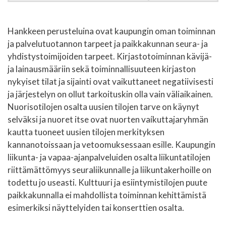
Hankkeen perusteluina ovat kaupungin oman toiminnan
ja palvelutuotannon tarpeet ja paikkakunnan seura- ja
yhdistystoimijoiden tarpeet. Kirjastotoiminnan kävijä-
ja lainausmääriin sekä toiminnallisuuteen kirjaston
nykyiset tilat ja sijainti ovat vaikuttaneet negatiivisesti
ja järjestelyn on ollut tarkoituskin olla vain väliaikainen.
Nuorisotilojen osalta uusien tilojen tarve on käynyt
selväksi ja nuoret itse ovat nuorten vaíkuttajaryhmän
kautta tuoneet uusien tilojen merkityksen
kannanotoissaan ja vetoomuksessaan esille. Kaupungin
liikunta- ja vapaa-ajanpalveluiden osalta liikuntatilojen
riittämättömyys seuraliikunnalle ja liikuntakerhoille on
todettu jo useasti. Kulttuuri ja esiintymistilojen puute
paikkakunnalla ei mahdollista toiminnan kehittämistä
esimerkiksi näyttelyiden tai konserttien osalta.