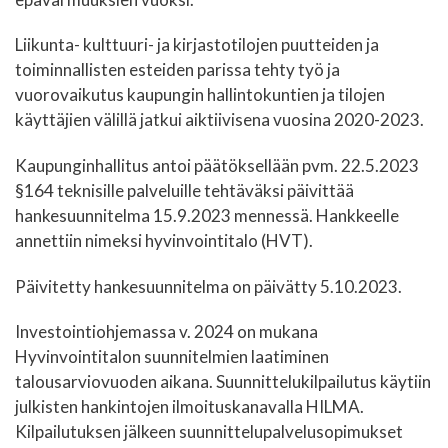
Liikunta- kulttuuri- ja kirjastotilojen puutteiden ja
toiminnallisten esteiden parissa tehty työ ja
vuorovaikutus kaupungin hallintokuntien ja tilojen
käyttäjien välillä jatkui aiktiivisena vuosina 2020-2023.
Kaupunginhallitus antoi päätöksellään pvm. 22.5.2023
§164 teknisille palveluille tehtäväksi päivittää
hankesuunnitelma 15.9.2023 mennessä. Hankkeelle
annettiin nimeksi hyvinvointitalo (HVT).
Päivitetty hankesuunnitelma on päivätty 5.10.2023.
Investointiohjemassa v. 2024 on mukana
Hyvinvointitalon suunnitelmien laatiminen
talousarviovuoden aikana. Suunnittelukilpailutus käytiin
julkisten hankintojen ilmoituskanavalla HILMA.
Kilpailutuksen jälkeen suunnittelupalvelusopimukset