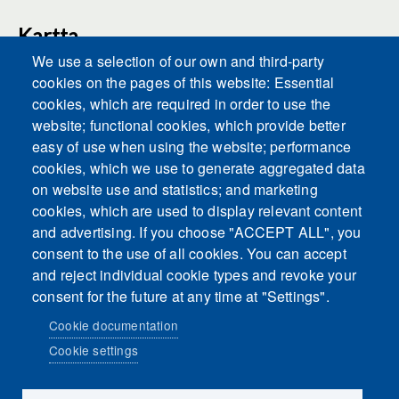
Kartta
We use a selection of our own and third-party
cookies on the pages of this website: Essential
cookies, which are required in order to use the
This content is blocked because Embeds
website; functional cookies, which provide better
cookies have not been accepted.
easy of use when using the website; performance
cookies, which we use to generate aggregated data
ACCEPT ALL COOKIES
on website use and statistics; and marketing
cookies, which are used to display relevant content
and advertising. If you choose "ACCEPT ALL", you
Only accept Embeds cookies
consent to the use of all cookies. You can accept
and reject individual cookie types and revoke your
consent for the future at any time at "Settings".
Cookie documentation
Cookie settings
Sosiaalinen media