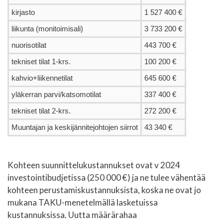
kirjasto
1 527 400 €
liikunta (monitoimisali)
3 733 200 €
nuorisotilat
443 700 €
tekniset tilat 1-krs.
100 200 €
kahvio+liikennetilat
645 600 €
yläkerran parvi/katsomotilat
337 400 €
tekniset tilat 2-krs.
272 200 €
Muuntajan ja keskijännitejohtojen siirrot
43 340 €
Kohteen suunnittelukustannukset ovat v 2024
investointibudjetissa (250 000 €) ja ne tulee vähentää
kohteen perustamiskustannuksista, koska ne ovat jo
mukana TAKU-menetelmällä lasketuissa
kustannuksissa. Uutta määrärahaa