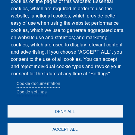
cookies on the pages of this website: Essential
cookies, which are required in order to use the
This content is blocked because Embeds
website; functional cookies, which provide better
cookies have not been accepted.
easy of use when using the website; performance
cookies, which we use to generate aggregated data
ACCEPT ALL COOKIES
on website use and statistics; and marketing
cookies, which are used to display relevant content
and advertising. If you choose "ACCEPT ALL", you
Only accept Embeds cookies
consent to the use of all cookies. You can accept
and reject individual cookie types and revoke your
consent for the future at any time at "Settings".
Cookie documentation
Cookie settings
Sosiaalinen media
DENY ALL
ACCEPT ALL