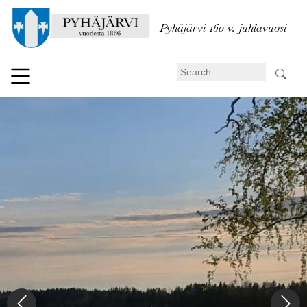
Skip
to
Pyhäjärvi 160 v. juhlavuosi
main
content
Search