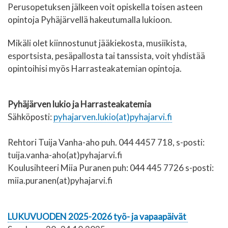
Perusopetuksen jälkeen voit opiskella toisen asteen
opintoja Pyhäjärvellä hakeutumalla lukioon.
Mikäli olet kiinnostunut jääkiekosta, musiikista,
esportsista, pesäpallosta tai tanssista, voit yhdistää
opintoihisi myös Harrasteakatemian opintoja.
Pyhäjärven lukio ja Harrasteakatemia
Sähköposti:
pyhajarven.lukio(at)pyhajarvi.fi
Rehtori Tuija Vanha-aho puh. 044 4457 718, s-posti:
tuija.vanha-aho(at)pyhajarvi.fi
Koulusihteeri Miia Puranen puh: 044 445 7726 s-posti:
miia.puranen(at)pyhajarvi.fi
LUKUVUODEN 2025-2026 työ- ja vapaapäivät