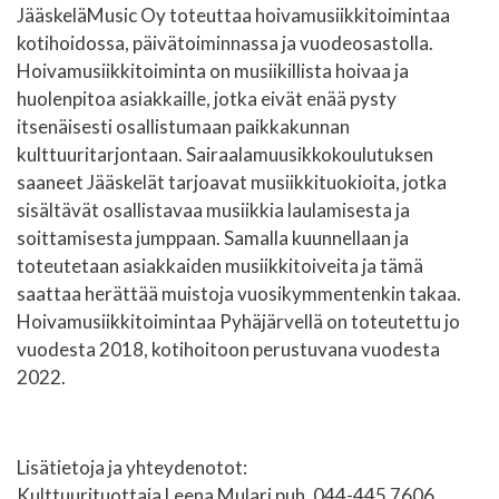
JääskeläMusic Oy toteuttaa hoivamusiikkitoimintaa
kotihoidossa, päivätoiminnassa ja vuodeosastolla.
Hoivamusiikkitoiminta on musiikillista hoivaa ja
huolenpitoa asiakkaille, jotka eivät enää pysty
itsenäisesti osallistumaan paikkakunnan
kulttuuritarjontaan. Sairaalamuusikkokoulutuksen
saaneet Jääskelät tarjoavat musiikkituokioita, jotka
sisältävät osallistavaa musiikkia laulamisesta ja
soittamisesta jumppaan. Samalla kuunnellaan ja
toteutetaan asiakkaiden musiikkitoiveita ja tämä
saattaa herättää muistoja vuosikymmentenkin takaa.
Hoivamusiikkitoimintaa Pyhäjärvellä on toteutettu jo
vuodesta 2018, kotihoitoon perustuvana vuodesta
2022.
Lisätietoja ja yhteydenotot:
Kulttuurituottaja Leena Mulari puh. 044-445 7606