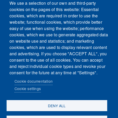
We use a selection of our own and third-party
cookies on the pages of this website: Essential
cookies, which are required in order to use the
This content is blocked because Embeds
website; functional cookies, which provide better
cookies have not been accepted.
easy of use when using the website; performance
cookies, which we use to generate aggregated data
ACCEPT ALL COOKIES
on website use and statistics; and marketing
cookies, which are used to display relevant content
and advertising. If you choose "ACCEPT ALL", you
Only accept Embeds cookies
consent to the use of all cookies. You can accept
and reject individual cookie types and revoke your
consent for the future at any time at "Settings".
Cookie documentation
Cookie settings
Sosiaalinen media
DENY ALL