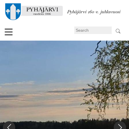
Skip
to
Pyhäjärvi 160 v. juhlavuosi
main
content
Search