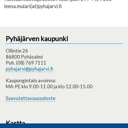
leena.mulari(at)pyhajarvi.fi
Pyhäjärven kaupunki
Ollintie 26
86800 Pyhäsalmi
Puh. (08) 769 7111
pyhajarvi@pyhajarvi.fi
Kaupungintalo avoinna:
MA-PE klo 9.00-11.00 ja klo 12.00-15.00
Saavutettavuusseloste
Kartta