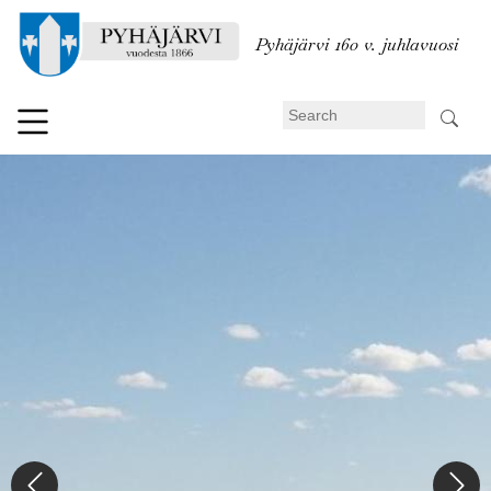
Skip
to
Pyhäjärvi 160 v. juhlavuosi
main
content
Search