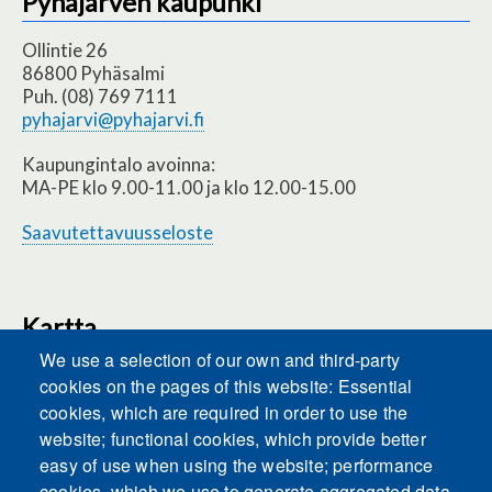
Pyhäjärven kaupunki
Ollintie 26
86800 Pyhäsalmi
Puh. (08) 769 7111
pyhajarvi@pyhajarvi.fi
Kaupungintalo avoinna:
MA-PE klo 9.00-11.00 ja klo 12.00-15.00
Saavutettavuusseloste
Kartta
We use a selection of our own and third-party
cookies on the pages of this website: Essential
cookies, which are required in order to use the
This content is blocked because Embeds
website; functional cookies, which provide better
cookies have not been accepted.
easy of use when using the website; performance
cookies, which we use to generate aggregated data